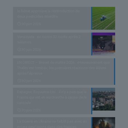
le Sénat approuve la réintroduction de
deux pesticides interdits
30 juin 2026
Venezuela : au moins 32 morts après 2
séismes
30 juin 2026
EN DIRECT – Brevet de maths 2026 : «Heureusement que
Thalès est tombé», les premières réactions des élèves
après l’épreuve
30 juin 2026
Espagne, Royaume-Uni… Il n’y a pas que la
France qui est en surchauffe à cause de la
canicule
30 juin 2026
La Guerre en Ukraine ne faiblit pas avec au
moins neuf morts dans des frappes