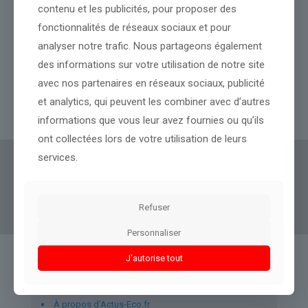
contenu et les publicités, pour proposer des
fonctionnalités de réseaux sociaux et pour
analyser notre trafic. Nous partageons également
EN DIRECT – Brevet de maths 2026 : «Heureusement que Thalès
des informations sur votre utilisation de notre site
est tombé», les premières réactions des élèves après l’épreuve
avec nos partenaires en réseaux sociaux, publicité
et analytics, qui peuvent les combiner avec d’autres
Lire l’article
informations que vous leur avez fournies ou qu’ils
ont collectées lors de votre utilisation de leurs
services.
Actus Eco
offre un accès clair et fiable à des
informations politiques, géopolitiques et
boursières, décryptées pour tous.
Refuser
Personnaliser
J'autorise tout
Liens utiles
À propos d’Actus-Eco.fr