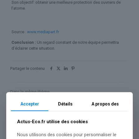
Son objectif: obtenir une meilleure protection des ouvriers de
l’atome.
Source :
www.mediapart.fr
Conclusion :
Un regard constant de notre équipe permettra
d’éclairer cette situation.
Partager le contenu
Dans le même thème
Accepter
Détails
A propos des
Actus-Eco.fr utilise des cookies
Nous utilisons des cookies pour personnaliser le