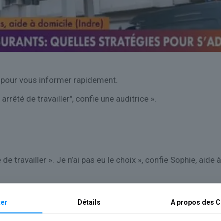
 pour vous informer rapidement.
arrêté de travailler", confie une auditrice ».
 de travailler ». Je n’ai pas eu le choix », confie Sophie, aide 
er
Détails
A propos des
C
ront de compléter notre point de vue.