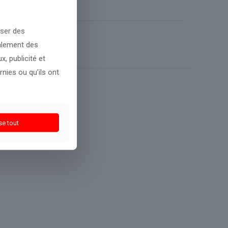
oser des
galement des
, publicité et
nies ou qu’ils ont
se tout