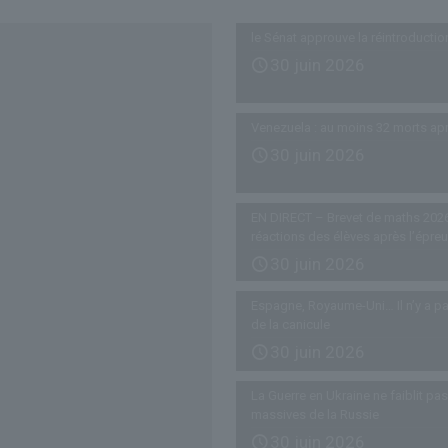
le Sénat approuve la réintroductio
30 juin 2026
Venezuela : au moins 32 morts ap
30 juin 2026
EN DIRECT – Brevet de maths 2026
réactions des élèves après l’épre
30 juin 2026
Espagne, Royaume-Uni… Il n’y a pa
de la canicule
30 juin 2026
La Guerre en Ukraine ne faiblit p
massives de la Russie
30 juin 2026