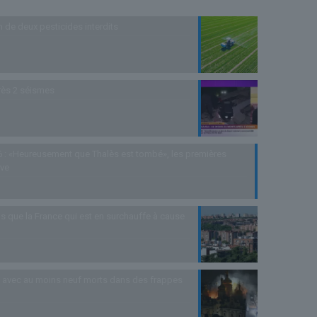
n de deux pesticides interdits
rès 2 séismes
 : «Heureusement que Thalès est tombé», les premières
uve
s que la France qui est en surchauffe à cause
as avec au moins neuf morts dans des frappes