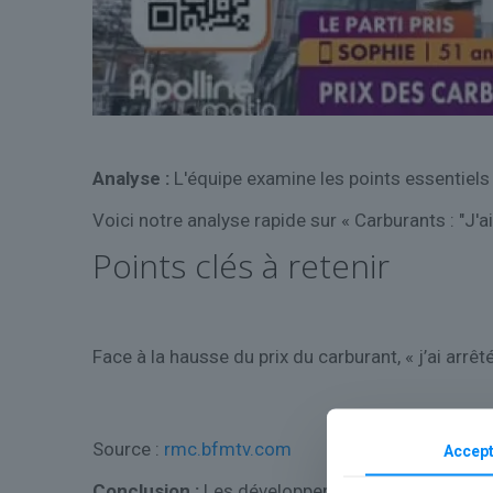
Analyse :
L'équipe examine les points essentiels
Voici notre analyse rapide sur « Carburants : "J'ai 
Points clés à retenir
Face à la hausse du prix du carburant, « j’ai arrêté
Source :
rmc.bfmtv.com
Accept
Conclusion :
Les développements à venir permett