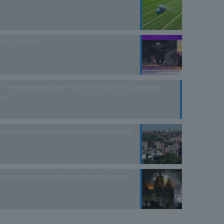
rès 2 séismes
 : «Heureusement que Thalès est tombé», les premières
uve
s que la France qui est en surchauffe à cause
as avec au moins neuf morts dans des frappes