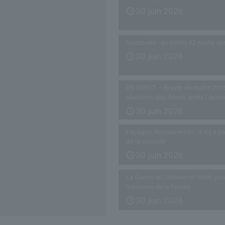
30 juin 2026
Venezuela : au moins 32 morts ap
30 juin 2026
EN DIRECT – Brevet de maths 2026
réactions des élèves après l’épre
30 juin 2026
Espagne, Royaume-Uni… Il n’y a pa
de la canicule
30 juin 2026
La Guerre en Ukraine ne faiblit p
massives de la Russie
30 juin 2026