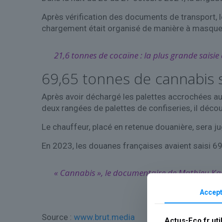
Après vérification des documents de transport, les
chargement était organisé de manière à masquer
21,6 tonnes de cocaïne : la plus grande saisie 
69,65 tonnes de cannabis 
Après avoir déchargé les palettes accrochées au
deux rangées de palettes de confiseries, il décou
Le chauffeur, placé en retenue douanière, sera j
En 2023, les douanes françaises avaient saisi 6
« Cannabis », le documentaire de Mathieu Kas
Accept
Source :
www.brut.media
Actus-Eco.fr uti