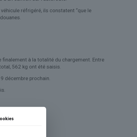
véhicule réfrigéré, ils constatent “que le
 douanes.
finalement à la totalité du chargement. Entre
otal, 562 kg ont été saisis.
e 9 décembre prochain.
is.
ookies