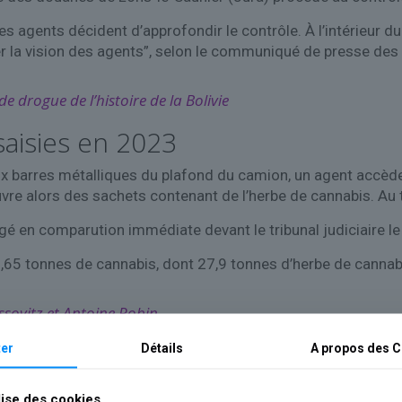
 agents décident d’approfondir le contrôle. À l’intérieur du 
 la vision des agents”, selon le communiqué de presse des
de drogue de l’histoire de la Bolivie
saisies en 2023
x barres métalliques du plafond du camion, un agent accède 
vre alors des sachets contenant de l’herbe de cannabis. Au t
ugé en comparution immédiate devant le tribunal judiciaire l
9,65 tonnes de cannabis, dont 27,9 tonnes d’herbe de cannab
sovitz et Antoine Robin
er
Détails
A propos des
C
lise des cookies