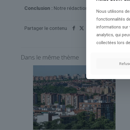
Conclusion :
Notre rédaction reste attentive à l'é
Nous utilisons de
fonctionnalités d
informations sur v
Partager le contenu
analytics, qui pe
collectées lors de
Dans le même thème
Refus