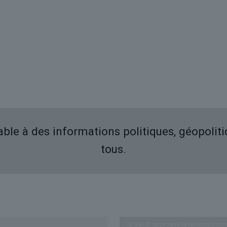
iable à des informations politiques, géopolit
tous.
Derniers articles
le Sénat approuve la réintroductio