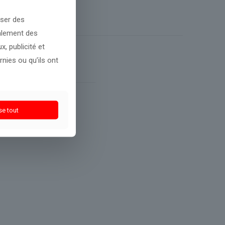
oser des
galement des
, publicité et
nies ou qu’ils ont
se tout