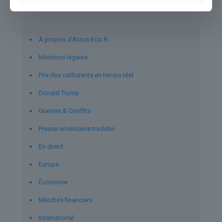
Liens utiles
À propos d’Actus-Eco.fr
Mentions légales
Prix des carburants en temps réel
Donald Trump
Guerres & Conflits
Presse américaine traduite
En direct
Europe
Économie
Marchés financiers
International