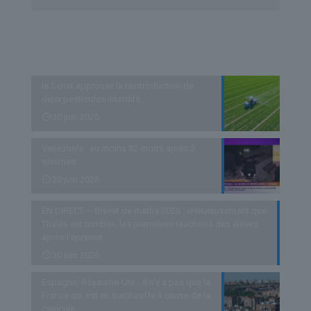
Derniers articles
le Sénat approuve la réintroduction de
deux pesticides interdits
30 juin 2026
Venezuela : au moins 32 morts après 2
séismes
30 juin 2026
EN DIRECT – Brevet de maths 2026 : «Heureusement que
Thalès est tombé», les premières réactions des élèves
après l’épreuve
30 juin 2026
Espagne, Royaume-Uni… Il n’y a pas que la
France qui est en surchauffe à cause de la
canicule