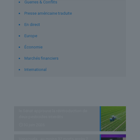
Guerres & Conflits
Presse américaine traduite
En direct
Europe
Économie
Marchés financiers
International
Derniers articles
le Sénat approuve la réintroduction de
deux pesticides interdits
30 juin 2026
Venezuela : au moins 32 morts après 2