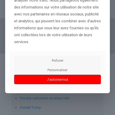
analyser notre trafic. Nous partageons également
des informations sur votre utilisation de notre site
Lire l’article
avec nos partenaires en réseaux sociaux, publicité
et analytics, qui peuvent les combiner avec d’autres
informations que vous leur avez fournies ou qu’ils
Actus Eco
offre un accès clair et fiable à des
ont collectées lors de votre utilisation de leurs
informations politiques, géopolitiques et
services.
boursières, décryptées pour tous.
Refuser
Liens utiles
Personnaliser
J'autorise tout
À propos d’Actus-Eco.fr
Mentions légales
Prix des carburants en temps réel
Donald Trump