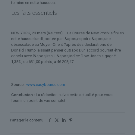
termine en nette hausse ».
Les faits essentiels
NEW YORK, 23 mars (Reuters) – La Bourse de New ?York a fini en
nette hausse lundi, portée par l&apos;espoir d&apos;une
désescalade au Moyen-Orient ?après des déclarations de
Donald Trump laissant penser qu&apos;un accord pourrait être
conclu avec l&apos;Iran. L&apos;indice Dow Jones a gagné
1,38%, ou 631,00 points, à 46.208,47…
Source :
www.easybourse.com
Conclusion :
La rédaction suivra cette actualité pour vous
fournir un point de vue complet.
Partager le contenu