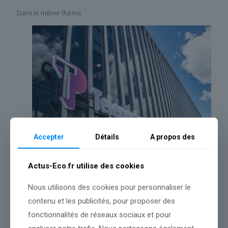
Dans le même thème
Accepter
Détails
A propos des
Actus-Eco.fr utilise des cookies
Teleperformance : Cours de l’action divisé par trois, sortie du
Nous utilisons des cookies pour personnaliser le
CAC 40… L’ex-Teleperformance TP plonge encore de 11,5% en
Bourse, plombé par les commentaires de son rival Concentrix
contenu et les publicités, pour proposer des
qui s’effondre de 22% à Wall Street
fonctionnalités de réseaux sociaux et pour