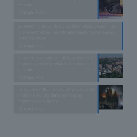
séismes
30 juin 2026
EN DIRECT – Brevet de maths 2026 : «Heureusement que
Thalès est tombé», les premières réactions des élèves
après l’épreuve
30 juin 2026
Espagne, Royaume-Uni… Il n’y a pas que la
France qui est en surchauffe à cause de la
canicule
30 juin 2026
La Guerre en Ukraine ne faiblit pas avec au
moins neuf morts dans des frappes
massives de la Russie
30 juin 2026