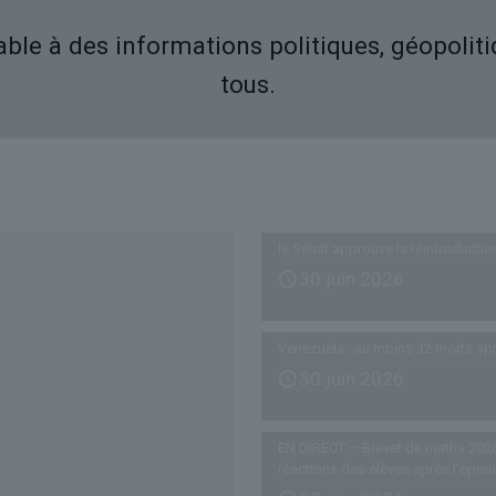
iable à des informations politiques, géopolit
tous.
Derniers articles
le Sénat approuve la réintroductio
30 juin 2026
Venezuela : au moins 32 morts ap
30 juin 2026
EN DIRECT – Brevet de maths 2026
réactions des élèves après l’épre