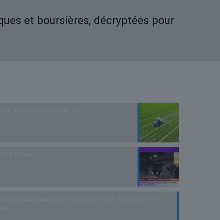
iques et boursières, décryptées pour
n de deux pesticides interdits
rès 2 séismes
 : «Heureusement que Thalès est tombé», les premières
uve