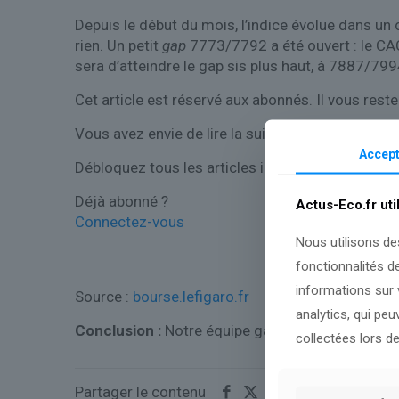
Depuis le début du mois, l’indice évolue dans un can
rien. Un petit
gap
7773/7792 a été ouvert : le CAC 
sera d’atteindre le gap sis plus haut, à 7887/799
Cet article est réservé aux abonnés.
Il vous rest
Vous avez envie de lire la suite ?
Accept
Débloquez tous les articles immédiatement.
Déjà abonné ?
Actus-Eco.fr uti
Connectez-vous
Nous utilisons de
fonctionnalités d
informations sur v
Source :
bourse.lefigaro.fr
analytics, qui pe
Conclusion :
Notre équipe gardera un œil sur l’év
collectées lors de
Partager le contenu