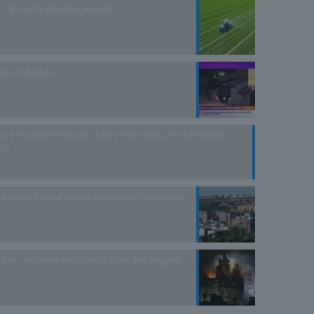
n de deux pesticides interdits
rès 2 séismes
 : «Heureusement que Thalès est tombé», les premières
uve
s que la France qui est en surchauffe à cause
as avec au moins neuf morts dans des frappes