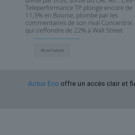
divisé par trois, sortie du CAC 40… L’ex-
Teleperformance TP plonge encore de
11,5% en Bourse, plombé par les
commentaires de son rival Concentrix
qui s’effondre de 22% à Wall Street
Lire l’article
Actus Eco
offre un accès clair et f
Liens utiles