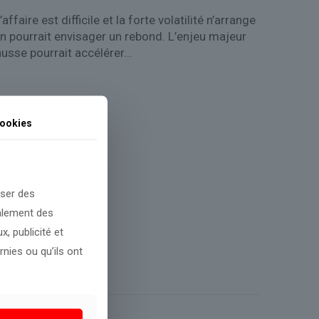
faire est difficile et la forte volatilité n’arrange
 on pourrait envisager un rebond. L’enjeu majeur
hausse pourrait accélérer…
ookies
oser des
galement des
, publicité et
nies ou qu’ils ont