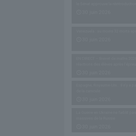
le Sénat approuve la réintroductio
30 juin 2026
Venezuela : au moins 32 morts ap
30 juin 2026
EN DIRECT – Brevet de maths 2026
réactions des élèves après l’épre
30 juin 2026
Espagne, Royaume-Uni… Il n’y a pa
de la canicule
30 juin 2026
La Guerre en Ukraine ne faiblit p
massives de la Russie
30 juin 2026