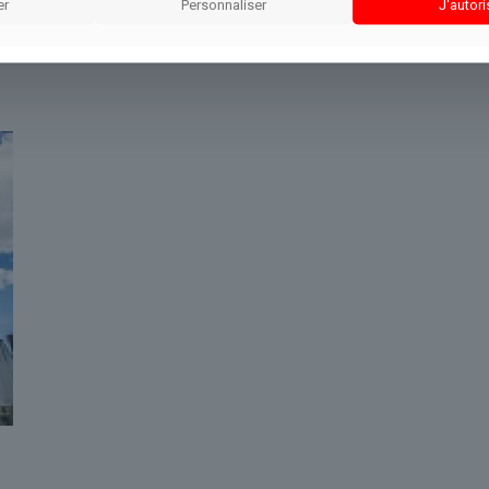
er
Personnaliser
J'autori