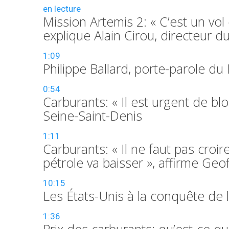
en lecture
Mission Artemis 2: « C’est un vo
explique Alain Cirou, directeur 
1:09
Philippe Ballard, porte-parole du
0:54
Carburants: « Il est urgent de bl
Seine-Saint-Denis
1:11
Carburants: « Il ne faut pas croir
pétrole va baisser », affirme Ge
10:15
Les États-Unis à la conquête de 
1:36
Prix des carburants: qu’est-ce que