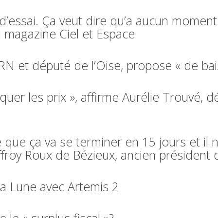
l d’essai. Ça veut dire qu’a aucun moment
du magazine Ciel et Espace
 RN et député de l’Oise, propose « de bai
oquer les prix », affirme Aurélie Trouvé,
e que ça va se terminer en 15 jours et il 
offroy Roux de Bézieux, ancien présiden
la Lune avec Artemis 2
 le « surplus fiscal »?