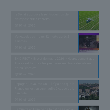
Derniers articles
le Sénat approuve la réintroduction de
deux pesticides interdits
30 juin 2026
Venezuela : au moins 32 morts après 2
séismes
30 juin 2026
EN DIRECT – Brevet de maths 2026 : «Heureusement que
Thalès est tombé», les premières réactions des élèves
après l’épreuve
30 juin 2026
Espagne, Royaume-Uni… Il n’y a pas que la
France qui est en surchauffe à cause de la
canicule
30 juin 2026
La Guerre en Ukraine ne faiblit pas avec au