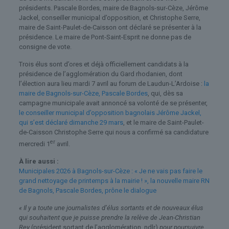
présidents. Pascale Bordes, maire de Bagnols-sur-Cèze, Jérôme
Jackel, conseiller municipal d’opposition, et Christophe Serre,
maire de Saint-Paulet-de-Caisson ont déclaré se présenter à la
présidence. Le maire de Pont-Saint-Esprit ne donne pas de
consigne de vote.
Trois élus sont d’ores et déjà officiellement candidats à la
présidence de l’agglomération du Gard rhodanien, dont
l’élection aura lieu mardi 7 avril au forum de Laudun-L’Ardoise :
la
maire de Bagnols-sur-Cèze, Pascale Bordes
, qui, dès sa
campagne municipale avait annoncé sa volonté de se présenter,
le conseiller municipal d’opposition bagnolais Jérôme Jackel,
qui s’est déclaré dimanche 29 mars
, et le maire de Saint-Paulet-
de-Caisson Christophe Serre qui nous a confirmé sa candidature
er
mercredi 1
avril.
À lire aussi :
Municipales 2026 à Bagnols-sur-Cèze : « Je ne vais pas faire le
grand nettoyage de printemps à la mairie ! », la nouvelle maire RN
de Bagnols, Pascale Bordes, prône le dialogue
« Il y a toute une journalistes d’élus sortants et de nouveaux élus
qui souhaitent que je puisse prendre la relève de Jean-Christian
Rey
(président sortant de l’agglomération, ndlr)
pour poursuivre