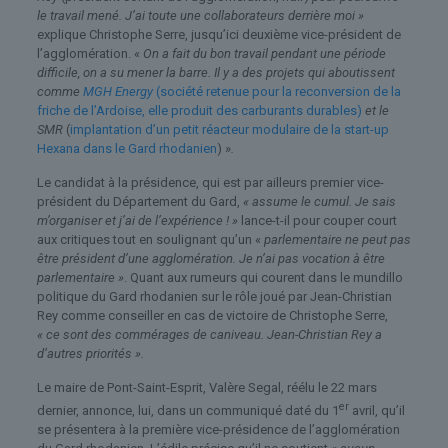
le travail mené. J’ai toute une collaborateurs derrière moi »
explique Christophe Serre, jusqu’ici deuxième vice-président de
l’agglomération. «
On a fait du bon travail pendant une période
difficile, on a su mener la barre. Il y a des projets qui aboutissent
comme
MGH Energy
(société retenue pour la reconversion de la
friche de l’Ardoise, elle produit des carburants durables)
et le
SMR
(
implantation d’un petit réacteur modulaire de la start-up
Hexana dans le Gard rhodanien
) »
.
Le candidat à la présidence, qui est par ailleurs premier vice-
président du Département du Gard,
« assume le cumul. Je sais
m’organiser et j’ai de l’expérience ! »
lance-t-il pour couper court
aux critiques tout en soulignant qu’un «
parlementaire ne peut pas
être président d’une agglomération. Je n’ai pas vocation à être
parlementaire »
. Quant aux rumeurs qui courent dans le mundillo
politique du Gard rhodanien sur le rôle joué par Jean-Christian
Rey comme conseiller en cas de victoire de Christophe Serre,
« ce sont des commérages de caniveau. Jean-Christian Rey a
d’autres priorités ».
Le maire de Pont-Saint-Esprit, Valère Segal, réélu le 22 mars
er
dernier, annonce, lui, dans un communiqué daté du 1
avril, qu’il
se présentera à la première vice-présidence de l’agglomération