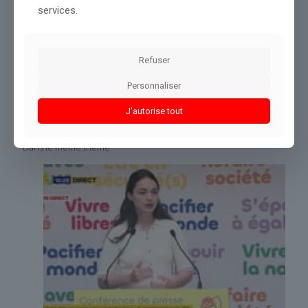
services.
Source :
www.midilibre.fr
Conclusion :
La rédaction gardera un œil attentif sur cette
information.
Refuser
Personnaliser
Partager le contenu
J'autorise tout
Dans le même thème