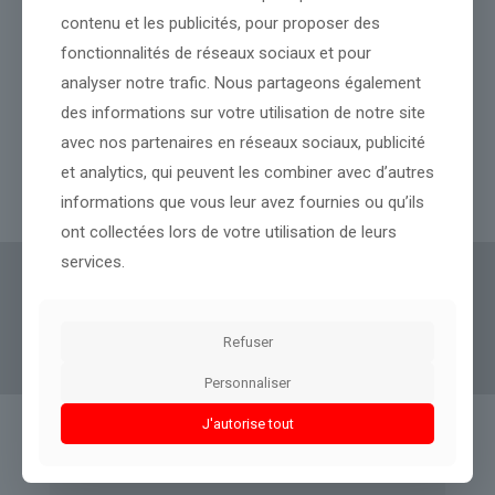
contenu et les publicités, pour proposer des
fonctionnalités de réseaux sociaux et pour
Teleperformance : Cours de l’action divisé par trois, sortie du
CAC 40… L’ex-Teleperformance TP plonge encore de 11,5% en
analyser notre trafic. Nous partageons également
Bourse, plombé par les commentaires de son rival Concentrix
des informations sur votre utilisation de notre site
qui s’effondre de 22% à Wall Street
avec nos partenaires en réseaux sociaux, publicité
et analytics, qui peuvent les combiner avec d’autres
Lire l’article
informations que vous leur avez fournies ou qu’ils
ont collectées lors de votre utilisation de leurs
services.
Actus Eco
offre un accès clair et fiable à des
informations politiques, géopolitiques et
Refuser
boursières, décryptées pour tous.
Personnaliser
J'autorise tout
Liens utiles