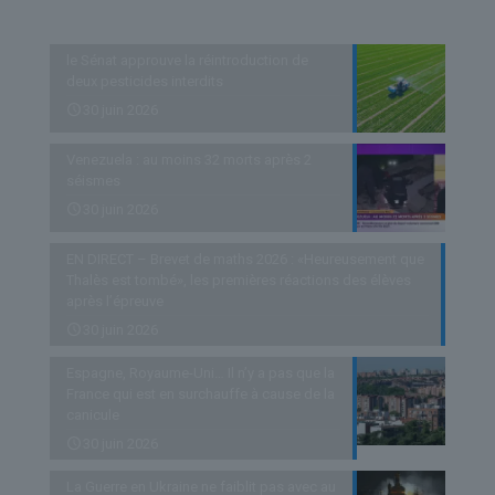
Derniers articles
le Sénat approuve la réintroduction de
deux pesticides interdits
30 juin 2026
Venezuela : au moins 32 morts après 2
séismes
30 juin 2026
EN DIRECT – Brevet de maths 2026 : «Heureusement que
Thalès est tombé», les premières réactions des élèves
après l’épreuve
30 juin 2026
Espagne, Royaume-Uni… Il n’y a pas que la
France qui est en surchauffe à cause de la
canicule
30 juin 2026
La Guerre en Ukraine ne faiblit pas avec au