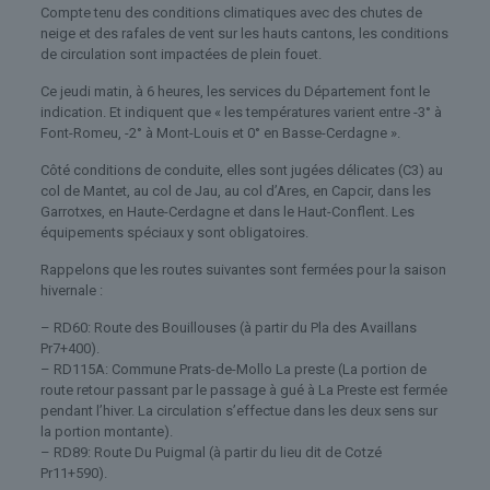
Compte tenu des conditions climatiques avec des chutes de
neige et des rafales de vent sur les hauts cantons, les conditions
de circulation sont impactées de plein fouet.
Ce jeudi matin, à 6 heures, les services du Département font le
indication. Et indiquent que « les températures varient entre -3° à
Font-Romeu, -2° à Mont-Louis et 0° en Basse-Cerdagne ».
Côté conditions de conduite, elles sont jugées délicates (C3) au
col de Mantet, au col de Jau, au col d’Ares, en Capcir, dans les
Garrotxes, en Haute-Cerdagne et dans le Haut-Conflent. Les
équipements spéciaux y sont obligatoires.
Rappelons que les routes suivantes sont fermées pour la saison
hivernale :
– RD60: Route des Bouillouses (à partir du Pla des Availlans
Pr7+400).
– RD115A: Commune Prats-de-Mollo La preste (La portion de
route retour passant par le passage à gué à La Preste est fermée
pendant l’hiver. La circulation s’effectue dans les deux sens sur
la portion montante).
– RD89: Route Du Puigmal (à partir du lieu dit de Cotzé
Pr11+590).