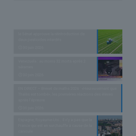
Derniers articles
le Sénat approuve la réintroduction de
deux pesticides interdits
30 juin 2026
Venezuela : au moins 32 morts après 2
séismes
30 juin 2026
EN DIRECT – Brevet de maths 2026 : «Heureusement que
Thalès est tombé», les premières réactions des élèves
après l’épreuve
30 juin 2026
Espagne, Royaume-Uni… Il n’y a pas que la
France qui est en surchauffe à cause de la
canicule