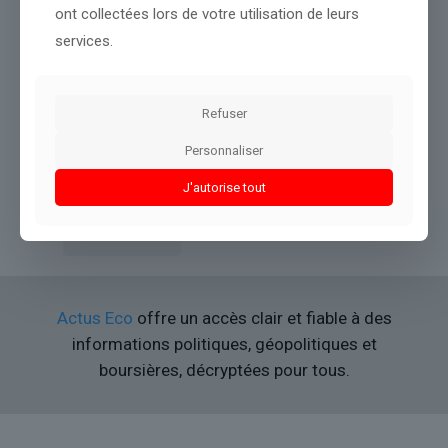
ont collectées lors de votre utilisation de leurs
services.
Refuser
la Cour des comptes prévient que le coût de la dette va
atteindre plus de 77 milliards d’euros en 2026 (c’est 64,5 milliards
Personnaliser
pour l’Education nationale)
J'autorise tout
Lire l’article
Actus Eco
offre un accès clair et fiable à des
informations politiques, géopolitiques et
boursières, décryptées pour tous.