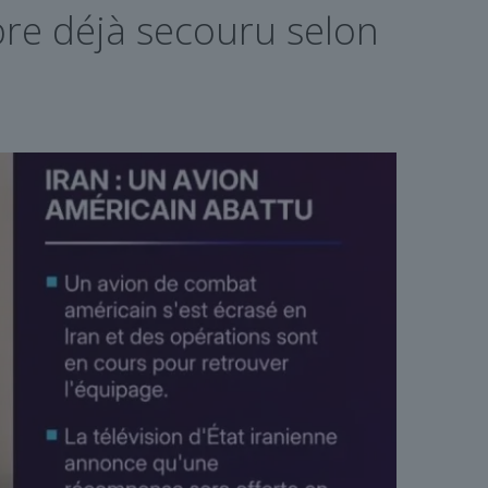
re déjà secouru selon