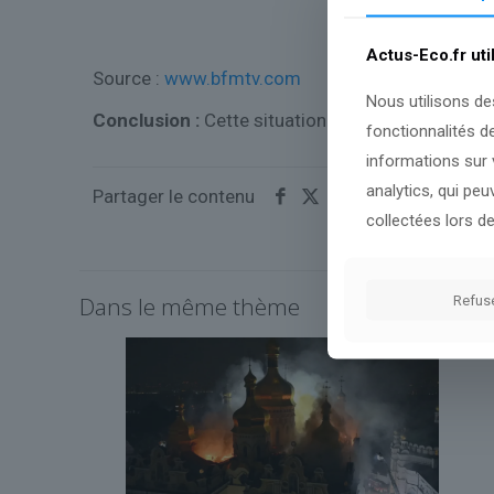
Actus-Eco.fr uti
Source :
www.bfmtv.com
Nous utilisons de
Conclusion :
Cette situation fera l’objet d’une o
fonctionnalités d
informations sur v
analytics, qui pe
Partager le contenu
collectées lors de
Dans le même thème
Refus