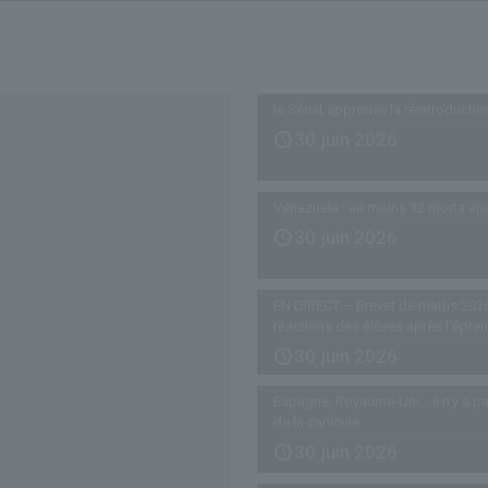
Derniers articles
le Sénat approuve la réintroductio
30 juin 2026
Venezuela : au moins 32 morts ap
30 juin 2026
EN DIRECT – Brevet de maths 2026
réactions des élèves après l’épre
30 juin 2026
Espagne, Royaume-Uni… Il n’y a pa
de la canicule
30 juin 2026