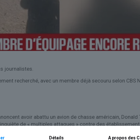
s journalistes.
ctivement recherché, avec un membre déjà secouru selon CBS 
 annoncent avoir abattu un avion de chasse américain, Donald
’inquiète de « multiples attaques » contre des établissement
er
Détails
A propos des
C