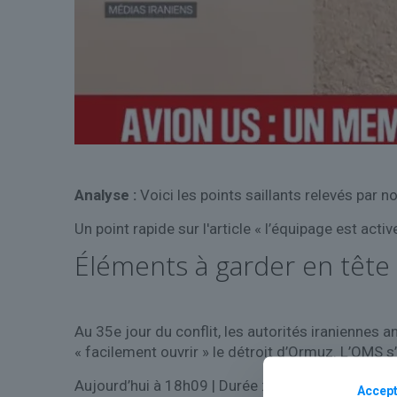
Analyse :
Voici les points saillants relevés par no
Un point rapide sur l'article « l’équipage est a
Éléments à garder en tête
Au 35e jour du conflit, les autorités iraniennes
« facilement ouvrir » le détroit d’Ormuz. L’OMS s
Aujourd’hui à 18h09
| Durée : 1:57
Accept