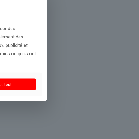
oser des
galement des
, publicité et
nies ou qu’ils ont
se tout