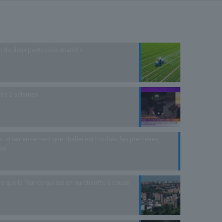
n de deux pesticides interdits
rès 2 séismes
 : «Heureusement que Thalès est tombé», les premières
uve
s que la France qui est en surchauffe à cause