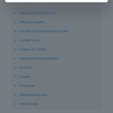
Liens utiles
À propos d’Actus-Eco.fr
Mentions légales
Prix des carburants en temps réel
Donald Trump
Guerres & Conflits
Presse américaine traduite
En direct
Europe
Économie
Marchés financiers
International