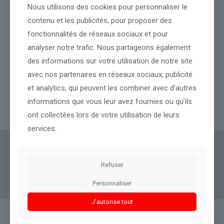
Nous utilisons des cookies pour personnaliser le
contenu et les publicités, pour proposer des
fonctionnalités de réseaux sociaux et pour
analyser notre trafic. Nous partageons également
des informations sur votre utilisation de notre site
Espagne, Royaume-Uni… Il n’y a pas que la France qui est en
avec nos partenaires en réseaux sociaux, publicité
surchauffe à cause de la canicule
et analytics, qui peuvent les combiner avec d’autres
informations que vous leur avez fournies ou qu’ils
Lire l’article
ont collectées lors de votre utilisation de leurs
services.
Actus Eco
offre un accès clair et fiable à des
informations politiques, géopolitiques et
Refuser
boursières, décryptées pour tous.
Personnaliser
J'autorise tout