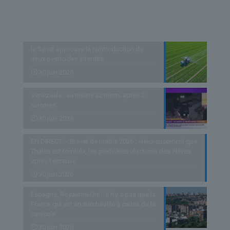
Derniers articles
le Sénat approuve la réintroduction de
deux pesticides interdits
30 juin 2026
Venezuela : au moins 32 morts après 2
séismes
30 juin 2026
EN DIRECT – Brevet de maths 2026 : «Heureusement que
Thalès est tombé», les premières réactions des élèves
après l’épreuve
30 juin 2026
Espagne, Royaume-Uni… Il n’y a pas que la
France qui est en surchauffe à cause de la
canicule
30 juin 2026