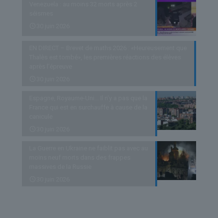
Venezuela : au moins 32 morts après 2
séismes
30 juin 2026
EN DIRECT – Brevet de maths 2026 : «Heureusement que
Thalès est tombé», les premières réactions des élèves
après l’épreuve
30 juin 2026
Espagne, Royaume-Uni… Il n’y a pas que la
France qui est en surchauffe à cause de la
canicule
30 juin 2026
La Guerre en Ukraine ne faiblit pas avec au
moins neuf morts dans des frappes
massives de la Russie
30 juin 2026