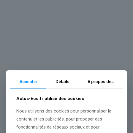
Vous avez envie de lire la suite ?
Accepter
Détails
A propos des
Débloquez tous les articles immédiatement.
Actus-Eco.fr utilise des cookies
Déjà abonné ?
Connectez-vous
Nous utilisons des cookies pour personnaliser le
contenu et les publicités, pour proposer des
fonctionnalités de réseaux sociaux et pour
Source :
www.lefigaro.fr