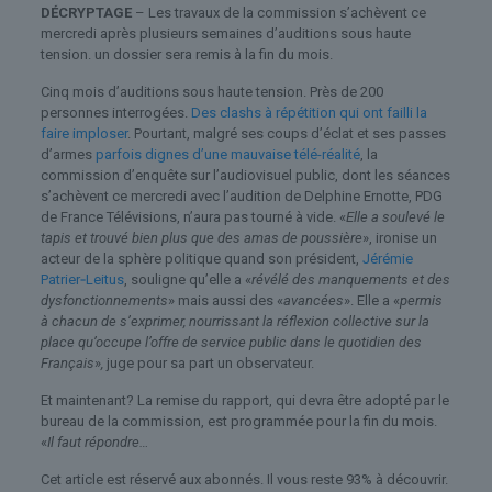
DÉCRYPTAGE
– Les travaux de la commission s’achèvent ce
mercredi après plusieurs semaines d’auditions sous haute
tension. un dossier sera remis à la fin du mois.
Cinq mois d’auditions sous haute tension. Près de 200
personnes interrogées.
Des clashs à répétition qui ont failli la
faire imploser
. Pourtant, malgré ses coups d’éclat et ses passes
d’armes
parfois dignes d’une mauvaise télé-réalité
, la
commission d’enquête sur l’audiovisuel public, dont les séances
s’achèvent ce mercredi avec l’audition de Delphine Ernotte, PDG
de France Télévisions, n’aura pas tourné à vide. «
Elle a soulevé le
tapis et trouvé bien plus que des amas de poussière
», ironise un
acteur de la sphère politique quand son président,
Jérémie
Patrier‑Leitus
, souligne qu’elle a «
révélé des manquements et des
dysfonctionnements
» mais aussi des «
avancées
». Elle a «
permis
à chacun de s’exprimer, nourrissant la réflexion collective sur la
place qu’occupe l’offre de service public dans le quotidien des
Français
»
,
juge pour sa part un observateur.
Et maintenant? La remise du rapport, qui devra être adopté par le
bureau de la commission, est programmée pour la fin du mois.
«
Il faut répondre…
Cet article est réservé aux abonnés.
Il vous reste 93% à découvrir.