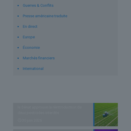
Guerres & Conflits
Presse américaine traduite
En direct
Europe
Économie
Marchés financiers
International
Derniers articles
le Sénat approuve la réintroduction de
deux pesticides interdits
30 juin 2026