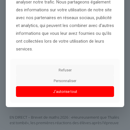
analyser notre trafic. Nous partageons également
Conclusion :
Les prochaines informations permettront de mieux
des informations sur votre utilisation de notre site
comprendre les enjeux.
avec nos partenaires en réseaux sociaux, publicité
et analytics, qui peuvent les combiner avec d’autres
Partager le contenu
informations que vous leur avez fournies ou qu’ils
ont collectées lors de votre utilisation de leurs
services.
Dans le même thème
Refuser
Personnaliser
J'autorise tout
EN DIRECT – Brevet de maths 2026 : «Heureusement que Thalès
est tombé», les premières réactions des élèves après l’épreuve