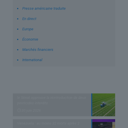
Presse américaine traduite
En direct
Europe
Économie
Marchés financiers
International
Derniers articles
le Sénat approuve la réintroduction de deux
pesticides interdits
30 juin 2026
Venezuela : au moins 32 morts après 2