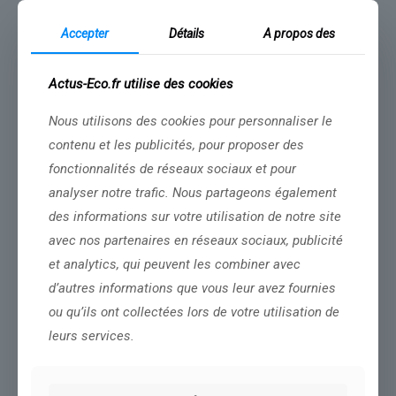
Accepter
Détails
A propos des
Temps de lecture
Actus-Eco.fr utilise des cookies
1 min
Nous utilisons des cookies pour personnaliser le
En France, la fraude sociale est estimée à 7 milliards d’euros par
an. Le travail dissimulé touche tous les secteurs, comme le
contenu et les publicités, pour proposer des
commerce ou les aides à la personne, mais surtout le bâtiment.
fonctionnalités de réseaux sociaux et pour
On a suivi des inspecteurs de l’État qui luttent sur le terrain pour
contrôler et débusquer le travail au noir. Enquête de nos confrères
analyser notre trafic. Nous partageons également
de France 2 Catherine Rougerie et Loïc Lemoigne.
des informations sur votre utilisation de notre site
avec nos partenaires en réseaux sociaux, publicité
et analytics, qui peuvent les combiner avec
Source :
www.france24.com
d’autres informations que vous leur avez fournies
Conclusion :
Un regard constant de notre équipe permettra
ou qu’ils ont collectées lors de votre utilisation de
d’éclairer cette situation.
leurs services.
Partager le contenu