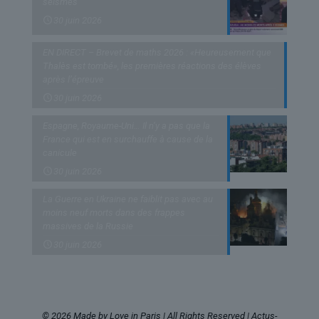
séismes
30 juin 2026
EN DIRECT – Brevet de maths 2026 : «Heureusement que
Thalès est tombé», les premières réactions des élèves
après l’épreuve
30 juin 2026
Espagne, Royaume-Uni… Il n’y a pas que la
France qui est en surchauffe à cause de la
canicule
30 juin 2026
La Guerre en Ukraine ne faiblit pas avec au
moins neuf morts dans des frappes
massives de la Russie
30 juin 2026
© 2026 Made by Love in Paris | All Rights Reserved | Actus-