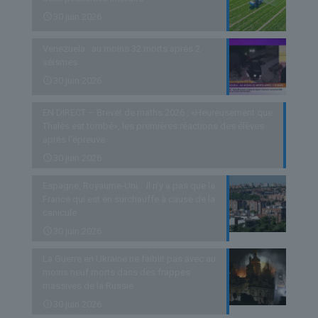
30 juin 2026
Venezuela : au moins 32 morts après 2
séismes
30 juin 2026
EN DIRECT – Brevet de maths 2026 : «Heureusement que
Thalès est tombé», les premières réactions des élèves
après l’épreuve
30 juin 2026
Espagne, Royaume-Uni… Il n’y a pas que la
France qui est en surchauffe à cause de la
canicule
30 juin 2026
La Guerre en Ukraine ne faiblit pas avec au
moins neuf morts dans des frappes
massives de la Russie
30 juin 2026