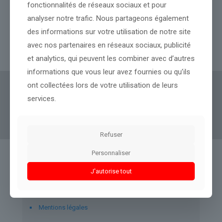
fonctionnalités de réseaux sociaux et pour
Espagne, Royaume-Uni… Il n’y a pas que la France qui est en
surchauffe à cause de la canicule
analyser notre trafic. Nous partageons également
des informations sur votre utilisation de notre site
avec nos partenaires en réseaux sociaux, publicité
Lire l’article
et analytics, qui peuvent les combiner avec d’autres
informations que vous leur avez fournies ou qu’ils
ont collectées lors de votre utilisation de leurs
Actus Eco
offre un accès clair et fiable à des
services.
informations politiques, géopolitiques et
boursières, décryptées pour tous.
Refuser
Personnaliser
Liens utiles
J'autorise tout
À propos d’Actus-Eco.fr
Mentions légales