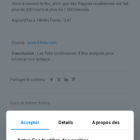
dans le cessez-le-feu, alors que des frappes israéliennes ont fait
plus de 200 morts et plus de 1.000 blessés.
Aujourd’hui à 14h48
| Durée : 0:47
Source :
www.bfmtv.com
Conclusion :
Les faits continueront d’être analysés pour
informer nos lecteurs.
Partager le contenu
Dans le même thème
Accepter
Détails
A propos des