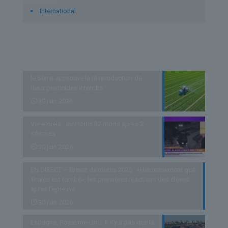
International
Derniers articles
le Sénat approuve la réintroduction de
deux pesticides interdits
30 juin 2026
Venezuela : au moins 32 morts après 2
séismes
30 juin 2026
EN DIRECT – Brevet de maths 2026 : «Heureusement que
Thalès est tombé», les premières réactions des élèves
après l’épreuve
30 juin 2026
Espagne, Royaume-Uni… Il n’y a pas que la