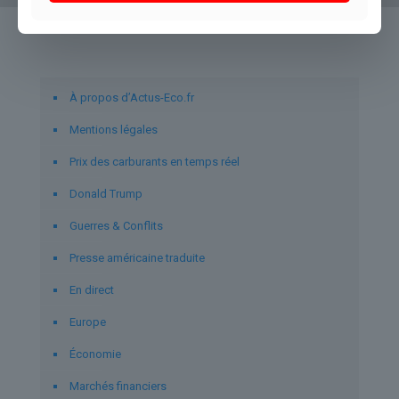
Liens utiles
À propos d’Actus-Eco.fr
Mentions légales
Prix des carburants en temps réel
Donald Trump
Guerres & Conflits
Presse américaine traduite
En direct
Europe
Économie
Marchés financiers