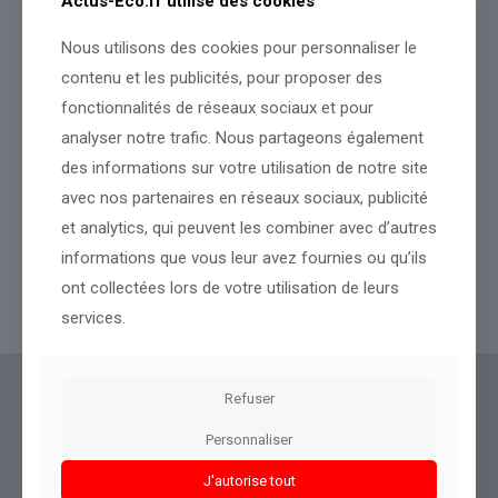
Actus-Eco.fr utilise des cookies
Nous utilisons des cookies pour personnaliser le
contenu et les publicités, pour proposer des
fonctionnalités de réseaux sociaux et pour
analyser notre trafic. Nous partageons également
des informations sur votre utilisation de notre site
avec nos partenaires en réseaux sociaux, publicité
et analytics, qui peuvent les combiner avec d’autres
Venezuela : au moins 32 morts après 2 séismes
informations que vous leur avez fournies ou qu’ils
ont collectées lors de votre utilisation de leurs
Lire l’article
services.
Actus Eco
offre un accès clair et fiable à des
Refuser
informations politiques, géopolitiques et
Personnaliser
boursières, décryptées pour tous.
J'autorise tout