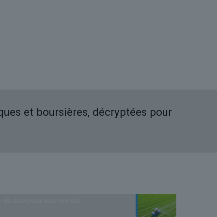
iques et boursières, décryptées pour
n de deux pesticides interdits