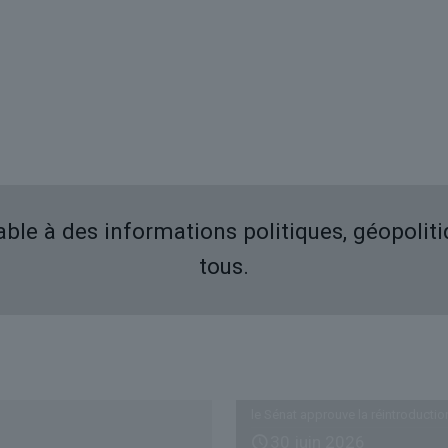
iable à des informations politiques, géopolit
tous.
Derniers articles
le Sénat approuve la réintroductio
30 juin 2026