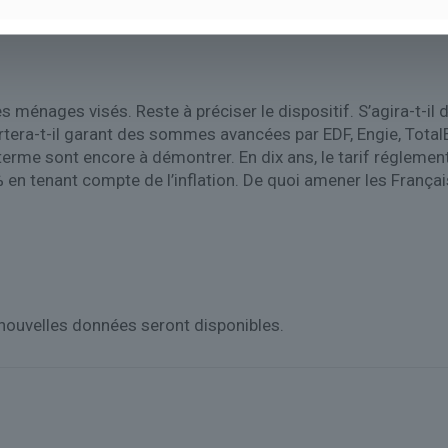
 ce samedi.
 les ménages visés. Reste à préciser le dispositif. S’agira-t-
portera-t-il garant des sommes avancées par EDF, Engie, Total
terme sont encore à démontrer. En dix ans, le tarif régleme
en tenant compte de l’inflation. De quoi amener les Françai
 nouvelles données seront disponibles.