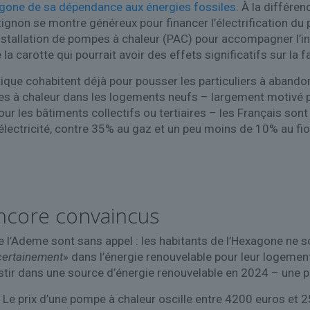
xagone de sa dépendance aux énergies fossiles
. À la différ
Matignon se montre généreux pour financer l’électrification
nstallation de pompes à chaleur (PAC) pour accompagner l’in
a carotte qui pourrait avoir des effets significatifs sur la f
ique cohabitent déjà pour pousser les particuliers à abandon
s à chaleur dans les logements neufs – largement motivé pa
ur les bâtiments collectifs ou tertiaires – les Français sont
’électricité, contre 35% au gaz et un peu moins de 10% au fi
encore convaincus
e l’Ademe sont sans appel : les habitants de l’Hexagone ne s
certainement»
dans l’énergie renouvelable pour leur logemen
stir dans une source d’énergie renouvelable en 2024 – une pro
. Le prix d’une pompe à chaleur oscille entre 4200 euros et