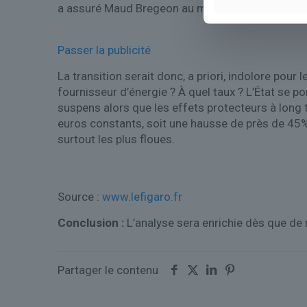
a assuré Maud Bregeon au micro de France Inter
Passer la publicité
La transition serait donc, a priori, indolore pour
fournisseur d’énergie ? À quel taux ? L’État se 
suspens alors que les effets protecteurs à long 
euros constants, soit une hausse de près de 45% 
surtout les plus floues.
Source :
www.lefigaro.fr
Conclusion :
L’analyse sera enrichie dès que de
Partager le contenu