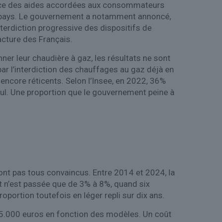
ence des aides accordées aux consommateurs
 du pays. Le gouvernement a notamment annoncé,
terdiction progressive des dispositifs de
acture des Français.
ner leur chaudière à gaz, les résultats ne sont
r l’interdiction des chauffages au gaz déjà en
 encore réticents. Selon l’Insee, en 2022, 36%
oul. Une proportion que le gouvernement peine à
ont pas tous convaincus. Entre 2014 et 2024, la
t n’est passée que de 3% à 8%, quand six
portion toutefois en léger repli sur dix ans.
 25.000 euros en fonction des modèles. Un coût