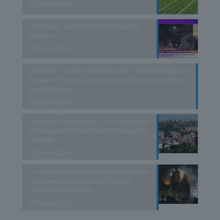
30 juin 2026
Venezuela : au moins 32 morts après 2
séismes
30 juin 2026
EN DIRECT – Brevet de maths 2026 : «Heureusement que
Thalès est tombé», les premières réactions des élèves
après l’épreuve
30 juin 2026
Espagne, Royaume-Uni… Il n’y a pas que la
France qui est en surchauffe à cause de la
canicule
30 juin 2026
La Guerre en Ukraine ne faiblit pas avec au
moins neuf morts dans des frappes
massives de la Russie
30 juin 2026