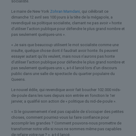
socialiste.
Le maire de New York
Zohran Mamdani
, qui célébrait ce
dimanche 12 avril ses 100 jours à la tête de la mégapole, a
revendiqué sa politique socialiste, clamant ne pas avoir « honte
d’utiliser l’action publique pour défendre le plus grand nombre et
pas seulement quelques-uns ».
« Je sais que beaucoup utilisent le mot socialiste comme une
insulte, quelque chose dont il faudrait avoir honte. Ils peuvent
essayer autant qu’ils veulent, mais nous n’aurons pas honte
d’utiliser l’action publique pour défendre le plus grand nombre et
pas seulement quelques-uns », a-t-il lancé lors d’un discours
public dans une salle de spectacle du quartier populaire du
Queens.
Le nouvel édile, qui revendique avoir fait boucher 102.000 nids-
de-poule dans les rues depuis son entrée en fonction le 1er
janvier, a qualifié son action de « politique du nid-de-poule ».
« Si le gouvernement n’est pas capable de s’occuper des petites
choses, comment pourriez-vous lui faire confiance pour
accomplir les grandes ? Comment pouvons-nous promettre de
transformer notre ville si nous ne sommes même pas capables
de refaire votre rue ? », a-t-il lancé.