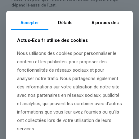
dépend là-aussi de l’État.
48% des New-Yorkais conquis
Accepter
Détails
A propos des
Selon deux sondages publiés cette semaine, 48% des habitants
de New York et 43% des électeurs de la mégapole approuvent
l’action de leur nouvel édile. Selon le sondage Emerson College
Actus-Eco.fr utilise des cookies
Polling/PIX11 portant sur les électeurs, 54% louent ses initiatives
en matière de garde d’enfants et 49% en matière de coût du
Nous utilisons des cookies pour personnaliser le
logement. De cette étude ressort toutefois que 68% des
électeurs hispaniques et 58% des électeurs noirs « estiment que
contenu et les publicités, pour proposer des
la ville est sur la mauvaise voie ».
fonctionnalités de réseaux sociaux et pour
Très critique de Donald Trump pendant sa campagne, Zohran
analyser notre trafic. Nous partageons également
Mamdani lui a, depuis son élection, rendu deux visites cordiales
des informations sur votre utilisation de notre site
à la Maison Blanche. 59% des New-Yorkais jugent qu’il a « trouvé
le bon équilibre » avec le président américain, d’après l’institut de
avec nos partenaires en réseaux sociaux, publicité
sondages Marist Poll.
et analytics, qui peuvent les combiner avec d’autres
informations que vous leur avez fournies ou qu’ils
ont collectées lors de votre utilisation de leurs
Source :
www.bfmtv.com
services.
Conclusion :
L'équipe continuera de suivre cette situation et
partagera les développements.