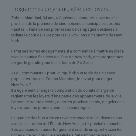
Programmes de gratuit, gêle des loyers…
Zohran Mamdani, 34 ans, a également annoncé l’ouverture l’an
prochain de la première de cinq épiceries municipales aux prix
« justes », l’une de ses promesses de campagne destinées à
réduire le coût de la vie pour les 8,5 millions d’habitants de New
York.
Parmi ses autres engagements, il a commencé à mettre en place,
avec le soutien financier de l’État de New York, des programmes
de garde gratuits pour les enfants de 2 à 3 ans.
« Fou communiste » pour Trump, bobo et idole des classes
populaires : qui est Zohran Mamdani, le favori pour diriger
New York ?
Il a également changé la composition du comité chargé de
réglementer les loyers d’une partie des appartements de la ville.
Ce comité pourra décider, dans les prochains mois, de geler ces
loyers, comme promis pendant la campagne.
La gratuité des bus n’est en revanche encore qu’en discussions
avec les autorités de l’État de New York, a-t-il précisé dimanche.
Ses partisans ont aussi longuement scandé un appel « taxer les
riches », ce pour quoi le socialiste a fait campagne mais qui