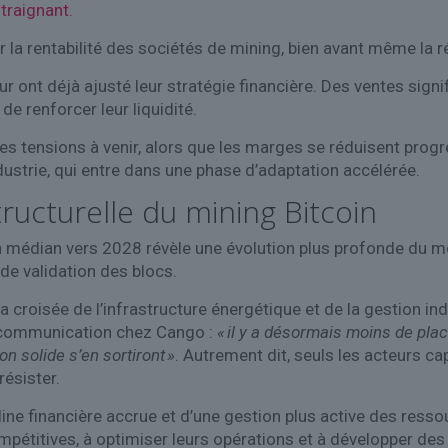
traignant.
 la rentabilité des sociétés de mining, bien avant même la
r ont déjà ajusté leur stratégie financière. Des ventes sign
de renforcer leur liquidité.
des tensions à venir, alors que les marges se réduisent progr
dustrie, qui entre dans une phase d’adaptation accélérée.
ructurelle du mining Bitcoin
n médian vers 2028 révèle une évolution plus profonde du 
 de validation des blocs.
la croisée de l’infrastructure énergétique et de la gestion in
a communication chez Cango :
« il y a désormais moins de pla
on solide s’en sortiront »
. Autrement dit, seuls les acteurs c
résister.
ne financière accrue et d’une gestion plus active des ress
pétitives, à optimiser leurs opérations et à développer des