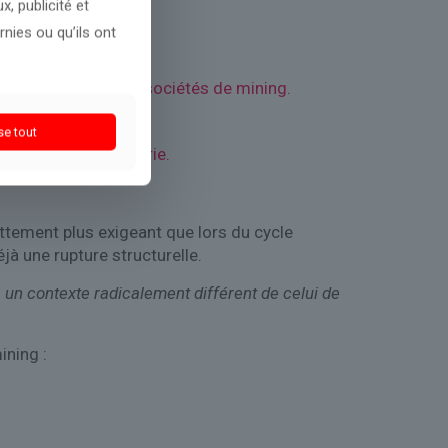
, publicité et
nies ou qu’ils ont
ns inédites.
t la rentabilité des sociétés de mining.
eur trésorerie.
se tout
ergétique et industrie.
ttement plus exigeant que lors du cycle
jà une rupture structurelle.
s un contexte radicalement différent de celui de
ining :