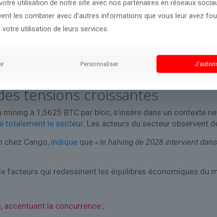
otre utilisation de notre site avec nos partenaires en réseaux sociaux
uvent les combiner avec d’autres informations que vous leur avez four
tcoin entre dans une phase charnière marquée par des tensio
 votre utilisation de leurs services.
 du hashrate et un cadre réglementaire plus strict fragilisen
stent leur stratégie en vendant des bitcoins pour renforcer l
er
Personnaliser
J'autori
de, évoluant vers un modèle hybride entre infrastructure én
des tensions croissantes
 mining à 1,5625 BTC par bloc, s’insère dans un contexte ne
e totalement le secteur
. Les acteurs du secteur observent dé
on chez Cango,
indique
que
« le halving de 2028 intervient dan
de facteurs qui redessinent les équilibres économiques du m
;
, accentuant la concurrence ;