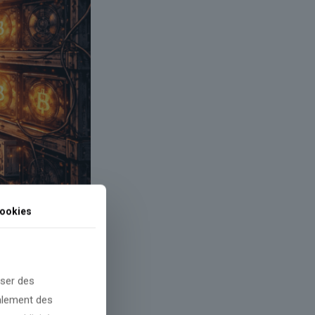
ookies
oser des
galement des