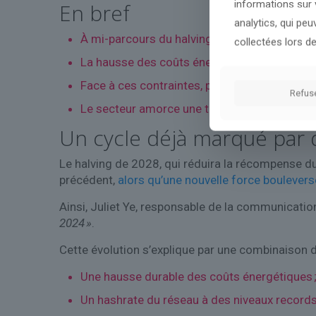
informations sur v
En bref
analytics, qui pe
À mi-parcours du halving 2028, le mining Bi
collectées lors de
La hausse des coûts énergétiques, l’explosion
Face à ces contraintes, plusieurs acteurs aju
Refus
Le secteur amorce une transformation profon
Un cycle déjà marqué par 
Le halving de 2028, qui réduira la récompense du
précédent,
alors qu’une nouvelle force boulevers
Ainsi, Juliet Ye, responsable de la communicati
2024 »
.
Cette évolution s’explique par une combinaison 
Une hausse durable des coûts énergétiques 
Un hashrate du réseau à des niveaux records