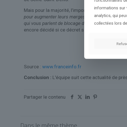
fonctionnalités d
informations sur v
Mais pour la majorité, l’important est de faire 
analytics, qui pe
pour augmenter leurs marges et qu’il y ait un juste 
qui vous parlent de blocage des prix vous vendent
collectées lors de
encore décidé si ce décret serait publié pour réd
Refus
Source :
www.franceinfo.fr
Conclusion :
L'équipe suit cette actualité de pr
Partager le contenu
Dans le même thème