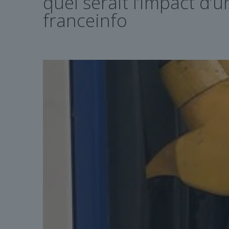
quel serait l’impact d
franceinfo