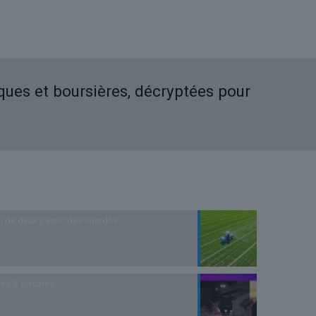
iques et boursières, décryptées pour
n de deux pesticides interdits
rès 2 séismes