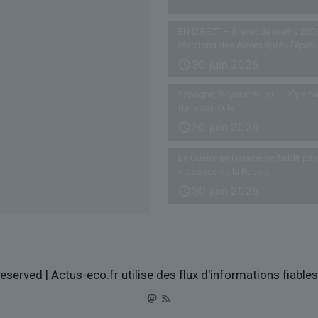
EN DIRECT – Brevet de maths 2026
réactions des élèves après l’épre
30 juin 2026
Espagne, Royaume-Uni… Il n’y a pa
de la canicule
30 juin 2026
La Guerre en Ukraine ne faiblit p
massives de la Russie
30 juin 2026
eserved | Actus-eco.fr utilise des flux d'informations fiabl