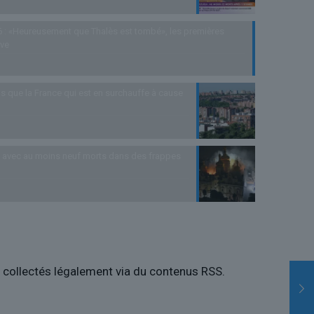
 : «Heureusement que Thalès est tombé», les premières
uve
s que la France qui est en surchauffe à cause
as avec au moins neuf morts dans des frappes
es collectés légalement via du contenus RSS.