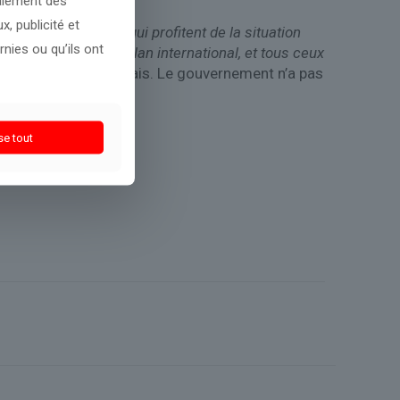
galement des
, publicité et
 n’y ait pas de gens qui profitent de la situation
nies ou qu’ils ont
rburant est fixé au plan international, et tous ceux
ance du Pas-de-Calais. Le gouvernement n’a pas
se tout