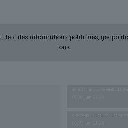
iable à des informations politiques, géopolit
tous.
Derniers articles
le Sénat approuve la réintroductio
30 juin 2026
Venezuela : au moins 32 morts ap
30 juin 2026