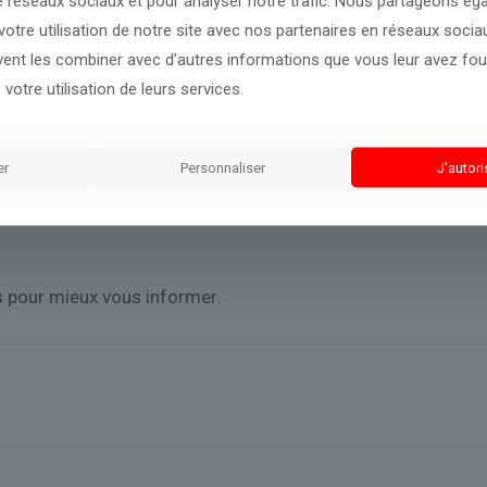
e réseaux sociaux et pour analyser notre trafic. Nous partageons é
otre utilisation de notre site avec nos partenaires en réseaux sociaux
un geste, même symbolique.
« C’est une façon de s’assurer qu’il
uvent les combiner avec d’autres informations que vous leur avez four
prix de l’essence. Mais tout le monde l’a compris, le prix du ca
 du rêve »
, défend Agnès Pannier-Runacher, députée Renaiss
 votre utilisation de leurs services.
uire les prix de quelques centimes.
er
Personnaliser
J'autori
ès pour mieux vous informer.