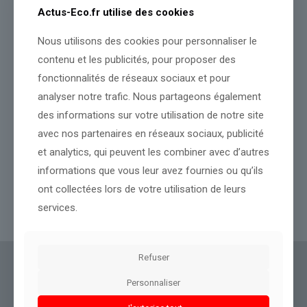
Actus-Eco.fr utilise des cookies
Nous utilisons des cookies pour personnaliser le
contenu et les publicités, pour proposer des
fonctionnalités de réseaux sociaux et pour
analyser notre trafic. Nous partageons également
des informations sur votre utilisation de notre site
avec nos partenaires en réseaux sociaux, publicité
et analytics, qui peuvent les combiner avec d’autres
Espagne, Royaume-Uni… Il n’y a pas que la France qui est en
surchauffe à cause de la canicule
informations que vous leur avez fournies ou qu’ils
ont collectées lors de votre utilisation de leurs
services.
Lire l’article
Refuser
Actus Eco
offre un accès clair et fiable à des
Personnaliser
informations politiques, géopolitiques et
boursières, décryptées pour tous.