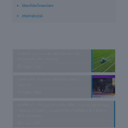
Marchés financiers
International
Derniers articles
le Sénat approuve la réintroduction de
deux pesticides interdits
30 juin 2026
Venezuela : au moins 32 morts après 2
séismes
30 juin 2026
EN DIRECT – Brevet de maths 2026 : «Heureusement que
Thalès est tombé», les premières réactions des élèves
après l’épreuve
30 juin 2026