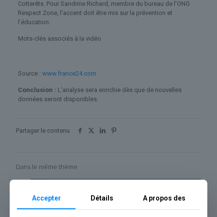
Cotterêts. Pour Sandrine Richard, membre du bureau de l’ONG
Respect Zone, l’accent doit être mis sur la prévention et
l’éducation.
Mots-clés associés à la vidéo
Source :
www.france24.com
Conclusion :
L’analyse sera enrichie dès que de nouvelles
données seront disponibles.
Partager le contenu
Dans le même thème
Accepter
Détails
A propos des