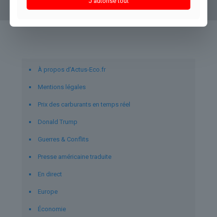
J'autorise tout
Liens utiles
À propos d’Actus-Eco.fr
Mentions légales
Prix des carburants en temps réel
Donald Trump
Guerres & Conflits
Presse américaine traduite
En direct
Europe
Économie