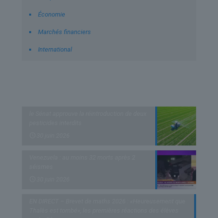
Économie
Marchés financiers
International
Derniers articles
le Sénat approuve la réintroduction de deux
pesticides interdits
30 juin 2026
Venezuela : au moins 32 morts après 2
séismes
30 juin 2026
EN DIRECT – Brevet de maths 2026 : «Heureusement que
Thalès est tombé», les premières réactions des élèves