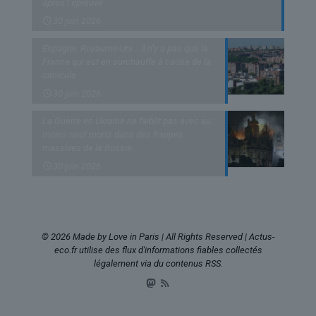
après l’épreuve
30 juin 2026
Espagne, Royaume-Uni… Il n’y a pas que la
France qui est en surchauffe à cause de la
canicule
30 juin 2026
La Guerre en Ukraine ne faiblit pas avec au
moins neuf morts dans des frappes
massives de la Russie
30 juin 2026
© 2026 Made by Love in Paris | All Rights Reserved | Actus-
eco.fr utilise des flux d'informations fiables collectés
légalement via du contenus RSS.