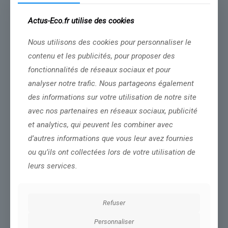
richesse toujours plus importantes », estime pour sa part Jean-
Christophe Bélisle-Pipon, spécialiste des questions d’éthique et de
Actus-Eco.fr utilise des cookies
technologie à l’université Simon Fraser au Canada,
dans un édition
publié en février 2025
.
Nous utilisons des cookies pour personnaliser le
Il soutient que derrière la promotion du revenu universel, il y a l’idée
contenu et les publicités, pour proposer des
à première vue séduisante d’une population pouvant profiter
fonctionnalités de réseaux sociaux et pour
davantage de la vie pendant que l’IA produit les richesses du pays.
Elon Musk assure ainsi que les individus « pourront dépenser
analyser notre trafic. Nous partageons également
davantage en loisirs ».
des informations sur votre utilisation de notre site
Mais cela justifie, d’après Jean-Christophe Bélisle-Pipon, la
avec nos partenaires en réseaux sociaux, publicité
stratification sociale avec une élite technologique qui détient l’outil
et analytics, qui peuvent les combiner avec
de production – les IA – pendant que la population en profite
d’autres informations que vous leur avez fournies
passivement.
ou qu’ils ont collectées lors de votre utilisation de
Pour afficher ce contenu YouTube, il est nécessaire d’autoriser les
leurs services.
cookies de mesure d’audience et de publicité.
Refuser
Personnaliser