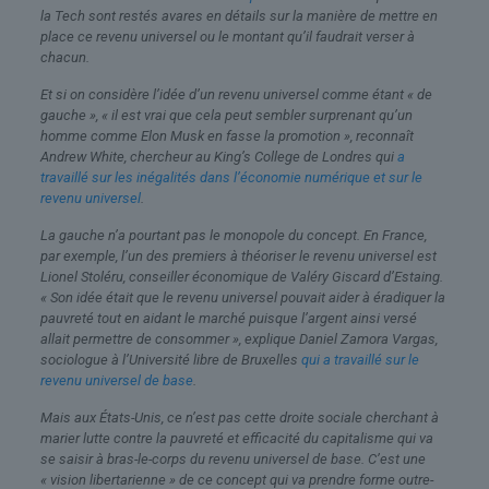
la Tech sont restés avares en détails sur la manière de mettre en
place ce revenu universel ou le montant qu’il faudrait verser à
chacun.
Et si on considère l’idée d’un revenu universel comme étant « de
gauche », « il est vrai que cela peut sembler surprenant qu’un
homme comme Elon Musk en fasse la promotion », reconnaît
Andrew White, chercheur au King’s College de Londres qui
a
travaillé sur les inégalités dans l’économie numérique et sur le
revenu universel
.
La gauche n’a pourtant pas le monopole du concept. En France,
par exemple, l’un des premiers à théoriser le revenu universel est
Lionel Stoléru, conseiller économique de Valéry Giscard d’Estaing.
« Son idée était que le revenu universel pouvait aider à éradiquer la
pauvreté tout en aidant le marché puisque l’argent ainsi versé
allait permettre de consommer », explique Daniel Zamora Vargas,
sociologue à l’Université libre de Bruxelles
qui a travaillé sur le
revenu universel de base
.
Mais aux États-Unis, ce n’est pas cette droite sociale cherchant à
marier lutte contre la pauvreté et efficacité du capitalisme qui va
se saisir à bras-le-corps du revenu universel de base. C’est une
« vision libertarienne » de ce concept qui va prendre forme outre-