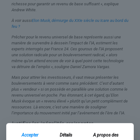
richesse pour garantir un revenu de base suffisant », explique
Andrew White.
À voir aussi
Elon Musk, démiurge du XXIe siècle ou Icare au bord du
feu ?
Prêcher pour le revenu universel de base représente aussi une
manière de survendre à dessein l’impact de l’IA, estiment les
experts interrogés par France 24. Ces gourous de l’IA proposent
une solution radicale pour un bouleversement radical, « alors
même qu’on attend encore de voir à quel point cette technologie
va détruire de l’emploi », souligne Daniel Zamora Vargas.
Mais pour attirer les investisseurs, il vaut mieux présenter les
bouleversements à venir comme sans précédent. C’est d’autant
plus « vendeur » si on possède en parallèle une solution comme le
revenu universel en poche. Pas étonnant, à cet égard, qu’Elon
Musk évoque un « revenu élevé » plutôt qu’un petit complément de
ressources. Là encore, c’est une manière de souligner
l’importance du mouvement initié par l’avènement de l’ère de l’IA.
Justifier les inégalités croissantes
Le revenu universel, tel que défendu par ces grands patrons,
Accepter
Détails
A propos des
constitue également une manière de « justifier des inégalités de