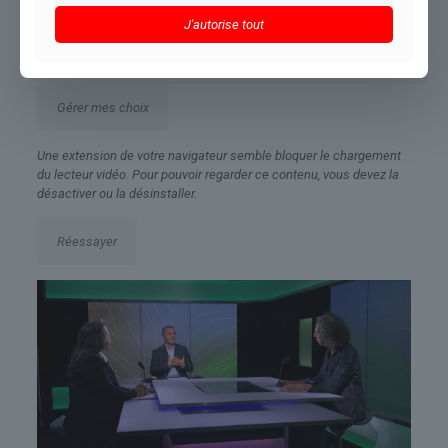
Accepter
J'autorise tout
Gérer mes choix
Une extension de votre navigateur semble bloquer le chargement
du lecteur vidéo. Pour pouvoir regarder ce contenu, vous devez la
désactiver ou la désinstaller.
Réessayer