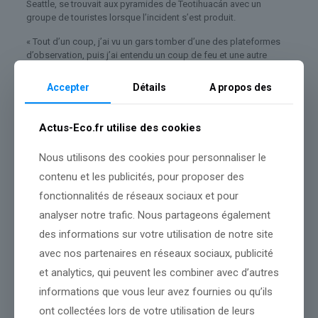
Seattle, se trouvait aux pyramides de Teotihuacán avec un
groupe de touristes lorsque l’incident s’est produit.
« Tout d’un coup, j’ai vu un gars tomber d’une des plateformes
d’observation, puis j’ai entendu un coup de feu et une autre
personne est tombée, puis j’ai su que quelque chose de grave
se passait et j’ai entendu des cris », a déclaré Chung à NBC News
Accepter
Détails
A propos des
lors d’un entretien téléphonique.
Il a déclaré que tous les membres de son groupe étaient en
Actus-Eco.fr utilise des cookies
sécurité, mais a décrit l’événement comme « incroyablement
triste ».
Nous utilisons des cookies pour personnaliser le
Le ministère mexicain des Affaires étrangères a déclaré qu’il
contenu et les publicités, pour proposer des
était en contact avec « d’autres ambassades de personnes
fonctionnalités de réseaux sociaux et pour
concernées pour assurer un suivi rapide de ces événements ».
analyser notre trafic. Nous partageons également
Le Secrétariat mexicain à la sécurité a déclaré qu’il maintiendrait
des informations sur votre utilisation de notre site
une présence dans la zone en coordination avec les autorités
compétentes pendant qu’il enquêterait sur l’incident.
avec nos partenaires en réseaux sociaux, publicité
et analytics, qui peuvent les combiner avec d’autres
La ville préhispanique était l’un des centres culturels les plus
importants de la Mésoamérique.
informations que vous leur avez fournies ou qu’ils
ont collectées lors de votre utilisation de leurs