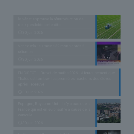
Derniers articles
le Sénat approuve la réintroduction de
deux pesticides interdits
30 juin 2026
Venezuela : au moins 32 morts après 2
séismes
30 juin 2026
EN DIRECT – Brevet de maths 2026 : «Heureusement que
Thalès est tombé», les premières réactions des élèves
après l’épreuve
30 juin 2026
Espagne, Royaume-Uni… Il n’y a pas que la
France qui est en surchauffe à cause de la
canicule
30 juin 2026