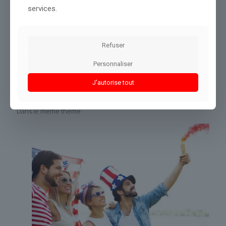
services.
Source :
www.nbcnews.com
Conclusion :
La rédaction suivra cette actualité pour vous
fournir un point de vue complet.
Refuser
Personnaliser
Partager le contenu
J'autorise tout
Dans le même thème