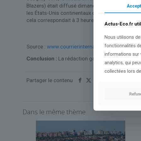
Blazers) était diffusé dimanche 19 avril, à 20 he
Accept
les États-Unis continentaux de regarder le mat
cela correspondait à 3 heures du matin lundi,
“ob
Actus-Eco.fr uti
Nous utilisons de
fonctionnalités d
Source :
www.courrierinternational.com
informations sur v
Conclusion :
La rédaction gardera un œil attenti
analytics, qui pe
collectées lors de
Partager le contenu
Refus
Dans le même thème