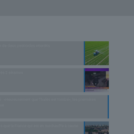
n de deux pesticides interdits
rès 2 séismes
 : «Heureusement que Thalès est tombé», les premières
uve
s que la France qui est en surchauffe à cause