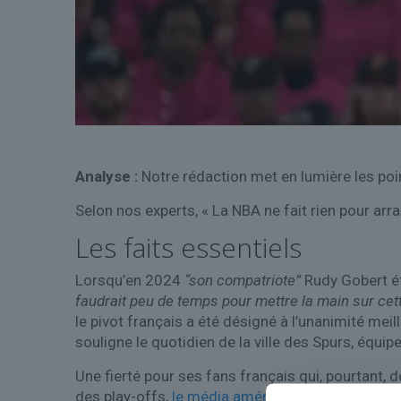
Analyse :
Notre rédaction met en lumière les poin
Selon nos experts, « La NBA ne fait rien pour ar
Les faits essentiels
Lorsqu’en 2024
“son compatriote”
Rudy Gobert ét
faudrait peu de temps pour mettre la main sur cette
le pivot français a été désigné à l’unanimité mei
souligne le quotidien de la ville des Spurs, équi
Une fierté pour ses fans français qui, pourtant, 
des play-offs,
le média américain
Bloomberg
so