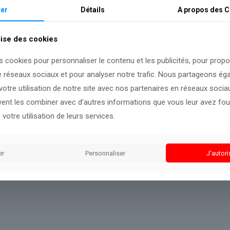
ures, heure du Texas. Le passer en prime time dans cet État, 
er
Détails
A propos des
C
ch à une heure correcte. En France hexagonale, cependant, 
ligeant ses fans les plus fidèles à adapter leur emploi du t
lise des cookies
s cookies pour personnaliser le contenu et les publicités, pour prop
e réseaux sociaux et pour analyser notre trafic. Nous partageons é
otre utilisation de notre site avec nos partenaires en réseaux sociaux
f sur cette information.
uvent les combiner avec d’autres informations que vous leur avez four
 votre utilisation de leurs services.
er
Personnaliser
J'autori