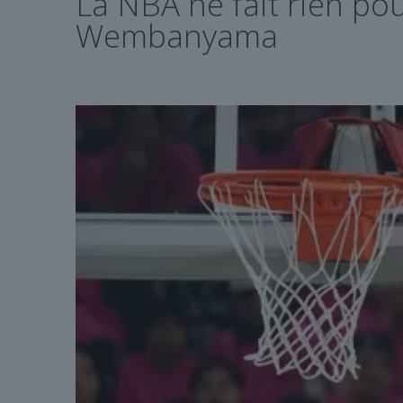
La NBA ne fait rien pou
Wembanyama