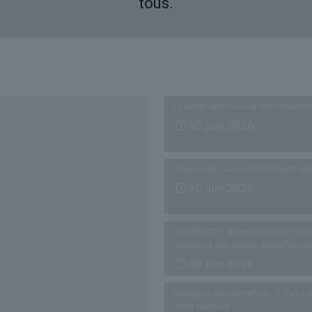
tous.
Derniers articles
le Sénat approuve la réintroductio
30 juin 2026
Venezuela : au moins 32 morts ap
30 juin 2026
EN DIRECT – Brevet de maths 2026
réactions des élèves après l’épre
30 juin 2026
Espagne, Royaume-Uni… Il n’y a pa
de la canicule