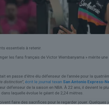
ts essentiels à retenir.
ranger les fans français de Victor Wembanyama » mérite une a
ait en passe d’être élu défenseur de l’année pour la quatr
 distinction”,
écrit le journal texan
San Antonio Express-N
lleur défenseur de la saison en NBA. À 22 ans, il devient le 
pe dans laquelle évolue le géant de 2,24 mètres.
doivent faire des sacrifices pour le regarder jouer. Quelques
ulignait
en effet que le premier match des San Antonio Spur