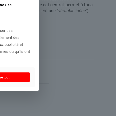
dont le fuseau horaire est central, permet à tous
ookies
où Victor Wembanyama est une
“véritable icône”,
oser des
galement des
, publicité et
nies ou qu’ils ont
se tout