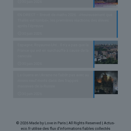
30 juin 2026
EN DIRECT – Brevet de maths 2026 : «Heureusement que
Thalès est tombé», les premières réactions des élèves
après l’épreuve
30 juin 2026
Espagne, Royaume-Uni… Il n’y a pas que la
France qui est en surchauffe à cause de la
canicule
30 juin 2026
La Guerre en Ukraine ne faiblit pas avec au
moins neuf morts dans des frappes
massives de la Russie
30 juin 2026
© 2026 Made by Love in Paris | All Rights Reserved | Actus-
eco.fr utilise des flux d'informations fiables collectés