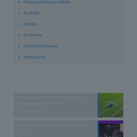
Presse américaine traduite
En direct
Europe
Économie
Marchés financiers
International
Derniers articles
le Sénat approuve la réintroduction de
deux pesticides interdits
30 juin 2026
Venezuela : au moins 32 morts après 2
séismes