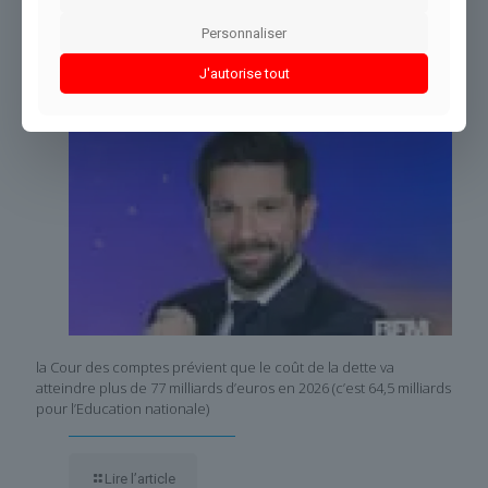
Dans le même thème
Personnaliser
J'autorise tout
la Cour des comptes prévient que le coût de la dette va
atteindre plus de 77 milliards d’euros en 2026 (c’est 64,5 milliards
pour l’Education nationale)
Lire l’article