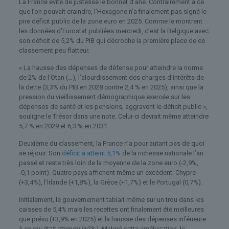
La France évite de justesse le bonnet d’âne. Contrairement à ce
que l’on pouvait craindre, l’Hexagone n’a finalement pas signé le
pire déficit public de la zone euro en 2025. Comme le montrent
les données d’Eurostat publiées mercredi, c’est la Belgique avec
son déficit de 5,2% du PIB qui décroche la première place de ce
classement peu flatteur.
« La hausse des dépenses de défense pour atteindre la norme
de 2% de l’Otan (…), l’alourdissement des charges d’intérêts de
la dette (3,3% du PIB en 2028 contre 2,4 % en 2025), ainsi que la
pression du vieillissement démographique exercée sur les
dépenses de santé et les pensions, aggravent le déficit public »,
souligne le Trésor dans une note. Celui-ci devrait même atteindre
5,7 % en 2029 et 6,3 % en 2031.
Deuxième du classement, la France n’a pour autant pas de quoi
se réjouir. Son
déficit a atteint 5,1%
de la richesse nationale l’an
passé et reste très loin de la moyenne de la zone euro (-2,9%,
-0,1 point). Quatre pays affichent même un excédent: Chypre
(+3,4%), l’Irlande (+1,8%), la Grèce (+1,7%) et le Portugal (0,7%).
Initialement, le gouvernement tablait même sur un trou dans les
caisses de 5,4% mais les recettes ont finalement été meilleures
que prévu (+3,9% en 2025) et la hausse des dépenses inférieure
à ce qui était attendu (+2%). Malgré cette amélioration, le