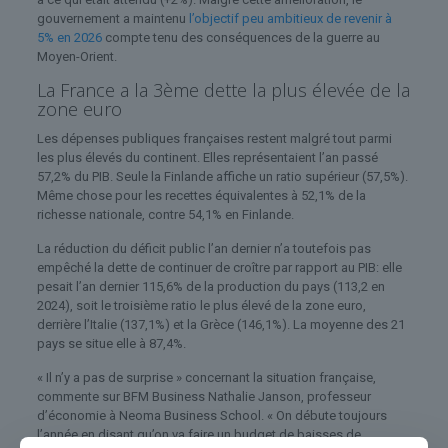
gouvernement a maintenu
l’objectif peu ambitieux de revenir à
5% en 2026
compte tenu des conséquences de la guerre au
Moyen-Orient.
La France a la 3ème dette la plus élevée de la
zone euro
Les dépenses publiques françaises restent malgré tout parmi
les plus élevés du continent. Elles représentaient l’an passé
57,2% du PIB. Seule la Finlande affiche un ratio supérieur (57,5%).
Même chose pour les recettes équivalentes à 52,1% de la
richesse nationale, contre 54,1% en Finlande.
La réduction du déficit public l’an dernier n’a toutefois pas
empêché la dette de continuer de croître par rapport au PIB: elle
pesait l’an dernier 115,6% de la production du pays (113,2 en
2024), soit le troisième ratio le plus élevé de la zone euro,
derrière l’Italie (137,1%) et la Grèce (146,1%). La moyenne des 21
pays se situe elle à 87,4%.
« Il n’y a pas de surprise » concernant la situation française,
commente sur BFM Business Nathalie Janson, professeur
d’économie à Neoma Business School. « On débute toujours
l’année en disant qu’on va faire un budget de baisses de