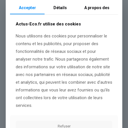
dépenses et des grandes actions et ça se termine toujours par
pas grand-chose en dépenses et une augmentation de la
Accepter
Détails
A propos des
fiscalité », relève l’économiste.
Elle estime par ailleurs que la France n’est pas vraiment incitée à
Actus-Eco.fr utilise des cookies
faire des efforts pour redresser les comptes sachant qu' »on est
aidé par le situation que notre dette publique est relativement
Nous utilisons des cookies pour personnaliser le
appréciée par rapport aux autres pays ». « Il y a une demande de
contenu et les publicités, pour proposer des
marché pour la dette française » et c’est finalement « peut-être
une malédiction d’avoir une dette qui est demandée sur les
fonctionnalités de réseaux sociaux et pour
marchés par rapport à d’autres pays européens ».
analyser notre trafic. Nous partageons également
des informations sur votre utilisation de notre site
avec nos partenaires en réseaux sociaux, publicité
Source :
www.bfmtv.com
et analytics, qui peuvent les combiner avec d’autres
Conclusion :
L'équipe suit cette actualité de près pour mieux
informations que vous leur avez fournies ou qu’ils
vous informer.
ont collectées lors de votre utilisation de leurs
services.
Partager le contenu
Refuser