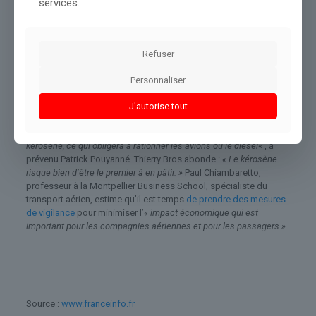
de l’énergie
interrogée par franceinfo le 7 avril
. En attendant,
services.
l’heure est toujours à la paralysie du trafic maritime dans le Golfe
persique, avec
« des bateaux qui passent plus qu’au compte-
gouttes »,
confirme Thierry Bros. Un seul pétrolier a ainsi pu
Refuser
accoster vendredi à Bassorah, en Irak, le deuxième seulement
depuis l’arrêt du trafic dans le détroit, fin février.
Personnaliser
La pénurie pour le mois de mai est d’ailleurs crainte par le
secteur de l’énergie. «
Si cette guerre et ce blocus durent plus de
J'autorise tout
trois mois, nous commencerons à faire face à de sérieux
problèmes d’approvisionnement pour certains produits, comme le
kérosène, ce qui obligera à rationner les avions ou le diesel
« , a
prévenu Patrick Pouyanné. Thierry Bros abonde :
« Le kérosène
risque bien d’être le premier à en pâtir. »
Paul Chiambaretto,
professeur à la Montpellier Business School, spécialiste du
transport aérien, estime qu’il est temps
de prendre des mesures
de vigilance
pour minimiser l’
« impact économique qui est
important pour les compagnies aériennes et pour les passagers ».
Source :
www.franceinfo.fr