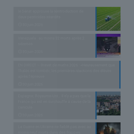
le Sénat approuve la réintroduction de
deux pesticides interdits
30 juin 2026
Venezuela : au moins 32 morts après 2
séismes
30 juin 2026
EN DIRECT – Brevet de maths 2026 : «Heureusement que
Thalès est tombé», les premières réactions des élèves
après l’épreuve
30 juin 2026
Espagne, Royaume-Uni… Il n’y a pas que la
France qui est en surchauffe à cause de la
canicule
30 juin 2026
La Guerre en Ukraine ne faiblit pas avec au
moins neuf morts dans des frappes