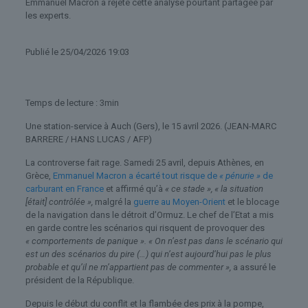
Emmanuel Macron a rejeté cette analyse pourtant partagée par
les experts.
Publié
le 25/04/2026 19:03
Temps de lecture : 3min
Une station-service à Auch (Gers), le 15 avril 2026.
(JEAN-MARC
BARRERE / HANS LUCAS / AFP)
La controverse fait rage. Samedi 25 avril, depuis Athènes, en
Grèce,
Emmanuel Macron a écarté tout risque de
« pénurie »
de
carburant en France
et affirmé qu’à
« ce stade », « la situation
[était] contrôlée »,
malgré la
guerre au Moyen-Orient
et le blocage
de la navigation dans le détroit d’Ormuz. Le chef de l’Etat a mis
en garde contre les scénarios qui risquent de provoquer des
« comportements de panique ». « On n’est pas dans le scénario qui
est un des scénarios du pire (…) qui n’est aujourd’hui pas le plus
probable et qu’il ne m’appartient pas de commenter »,
a assuré le
président de la République.
Depuis le début du conflit et la flambée des prix à la pompe,