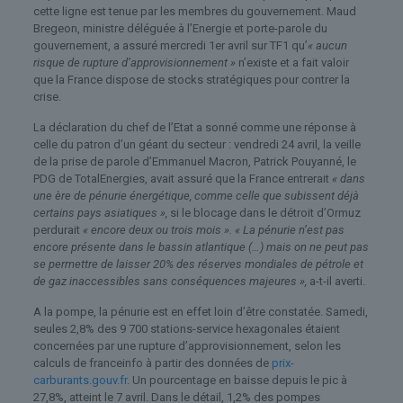
cette ligne est tenue par les membres du gouvernement. Maud
Bregeon, ministre déléguée à l’Energie et porte-parole du
gouvernement, a assuré mercredi 1er avril sur TF1 qu’
« aucun
risque de rupture d’approvisionnement »
n’existe et a fait valoir
que la France dispose de stocks stratégiques pour contrer la
crise.
La déclaration du chef de l’Etat a sonné comme une réponse à
celle du patron d’un géant du secteur : vendredi 24 avril, la veille
de la prise de parole d’Emmanuel Macron, Patrick Pouyanné, le
PDG de TotalEnergies, avait assuré que la France entrerait
« dans
une ère de pénurie énergétique, comme celle que subissent déjà
certains pays asiatiques »,
si le blocage dans le détroit d’Ormuz
perdurait
« encore deux ou trois mois ». « La pénurie n’est pas
encore présente dans le bassin atlantique (…) mais on ne peut pas
se permettre de laisser 20% des réserves mondiales de pétrole et
de gaz inaccessibles sans conséquences majeures »,
a-t-il averti.
A la pompe, la pénurie est en effet loin d’être constatée. Samedi,
seules 2,8% des 9 700 stations-service hexagonales étaient
concernées par une rupture d’approvisionnement, selon les
calculs de franceinfo à partir des données de
prix-
carburants.gouv.fr
. Un pourcentage en baisse depuis le pic à
27,8%, atteint le 7 avril. Dans le détail, 1,2% des pompes