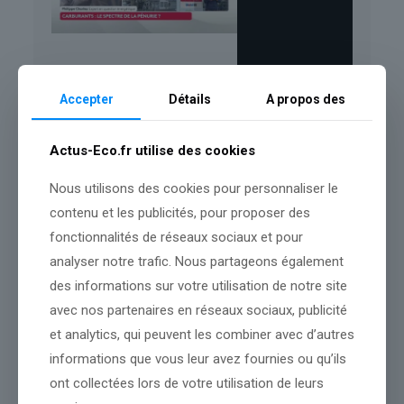
Accepter
Détails
A propos des
La prise de position du PDG de TotalEnergies prend sens
Actus-Eco.fr utilise des cookies
également aux yeux de Thierry Bros, expert des énergies et
professeur à Sciences Po Paris.
« La pénurie est aux portes de
l’Europe »,
assure-t-il à franceinfo, rappelant que
« gouverner,
Nous utilisons des cookies pour personnaliser le
c’est prévoir »
. Si l’Etat dispose bien de stocks stratégiques, il
contenu et les publicités, pour proposer des
souligne qu’
« il y a des règles ». « La France ne peut pas faire ce
fonctionnalités de réseaux sociaux et pour
qu’elle veut avec. Cela relève d’abord et avant tout d’une décision
collective de l’AIE »
, rappelle cet expert.
analyser notre trafic. Nous partageons également
des informations sur votre utilisation de notre site
La guerre a, en outre, fait des dégâts dans les pays du Golfe. Et
même si la navigation reprenait prochainement librement dans le
avec nos partenaires en réseaux sociaux, publicité
détroit d’Ormuz, le retour à la normale en matière
et analytics, qui peuvent les combiner avec d’autres
d’approvisionnement énergétique serait loin d’être immédiat,
soulignent les experts.
« Les infrastructures énergétiques
informations que vous leur avez fournies ou qu’ils
touchées ne seront plus opérationnelles pendant une longue
ont collectées lors de votre utilisation de leurs
période »
, pointait Anne-Sophie Corbeau, chercheuse spécialiste