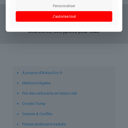
Personnaliser
Actus Eco
offre un accès clair et fiable à des
J'autorise tout
informations politiques, géopolitiques et
boursières, décryptées pour tous.
Liens utiles
À propos d’Actus-Eco.fr
Mentions légales
Prix des carburants en temps réel
Donald Trump
Guerres & Conflits
Presse américaine traduite