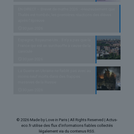
EN DIRECT – Brevet de maths 2026 : «Heureusement que
Thalès est tombé», les premières réactions des élèves
après l’épreuve
30 juin 2026
Espagne, Royaume-Uni… Il n’y a pas que la
France qui est en surchauffe à cause de la
canicule
30 juin 2026
La Guerre en Ukraine ne faiblit pas avec au
moins neuf morts dans des frappes
massives de la Russie
30 juin 2026
© 2026 Made by Love in Paris | All Rights Reserved | Actus-
eco.fr utilise des flux d'informations fiables collectés
légalement via du contenus RSS.