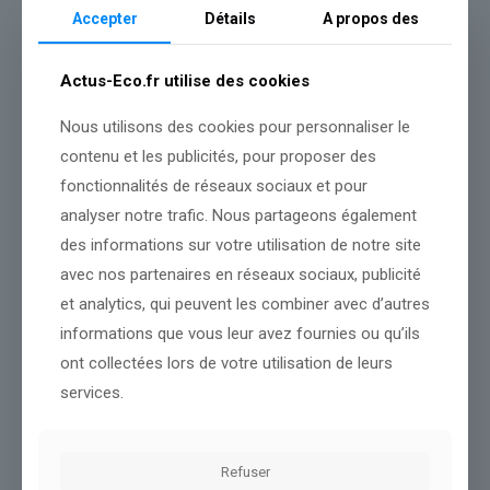
Accepter
Détails
A propos des
Actus-Eco.fr utilise des cookies
Nous utilisons des cookies pour personnaliser le
contenu et les publicités, pour proposer des
fonctionnalités de réseaux sociaux et pour
analyser notre trafic. Nous partageons également
des informations sur votre utilisation de notre site
avec nos partenaires en réseaux sociaux, publicité
et analytics, qui peuvent les combiner avec d’autres
informations que vous leur avez fournies ou qu’ils
la Cour des comptes prévient que le coût de la dette va
ont collectées lors de votre utilisation de leurs
atteindre plus de 77 milliards d’euros en 2026 (c’est 64,5 milliards
pour l’Education nationale)
services.
Lire l’article
Refuser