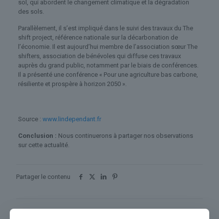
sol, qui abordent le changement climatique et la dégradation
des sols.
Parallèlement, il s’est impliqué dans le suivi des travaux du The
shift project, référence nationale sur la décarbonation de
l’économie. Il est aujourd’hui membre de l’association sœur The
shifters, association de bénévoles qui diffuse ces travaux
auprès du grand public, notamment par le biais de conférences.
Il a présenté une conférence « Pour une agriculture bas carbone,
résiliente et prospère à horizon 2050 ».
Source :
www.lindependant.fr
Conclusion :
Nous continuerons à partager nos observations
sur cette actualité.
Partager le contenu
Dans le même thème