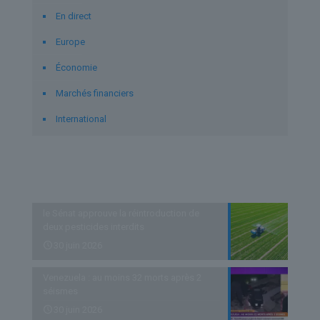
En direct
Europe
Économie
Marchés financiers
International
Derniers articles
le Sénat approuve la réintroduction de
deux pesticides interdits
30 juin 2026
Venezuela : au moins 32 morts après 2
séismes
30 juin 2026