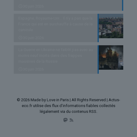
30 juin 2026
Espagne, Royaume-Uni… Il n’y a pas que la
France qui est en surchauffe à cause de la
canicule
30 juin 2026
La Guerre en Ukraine ne faiblit pas avec au
moins neuf morts dans des frappes
massives de la Russie
30 juin 2026
© 2026 Made by Love in Paris | All Rights Reserved | Actus-
eco.fr utilise des flux d'informations fiables collectés
légalement via du contenus RSS.