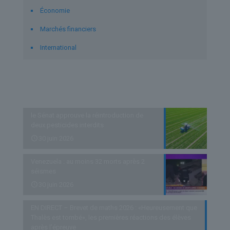
Économie
Marchés financiers
International
Derniers articles
le Sénat approuve la réintroduction de
deux pesticides interdits
30 juin 2026
Venezuela : au moins 32 morts après 2
séismes
30 juin 2026
EN DIRECT – Brevet de maths 2026 : «Heureusement que
Thalès est tombé», les premières réactions des élèves
après l’épreuve