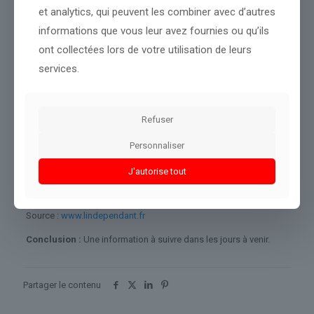
et analytics, qui peuvent les combiner avec d’autres
chez les plus de 75 ans, le taux de vaccination contre la grippe
n’est que de près de 60 %. Largement insuffisant pour les
informations que vous leur avez fournies ou qu’ils
spécialistes.
ont collectées lors de votre utilisation de leurs
Pour accompagner les évolutions des recommandations
services.
vaccinales contre les méningocoques, deux dépliants «
5 bonnes
raisons de se faire vacciner
» ont été développés à destination
des adolescents et des jeunes adultes par l’ARS. Ils insistent sur
l’importance de cette vaccination à tous les âges.
Refuser
« Toutes les huit secondes, un être humain échappe à la mort
Personnaliser
grâce à un vaccin. Ne laissons jamais ce compteur s’arrêter »,
conclut la tribune de soutien à la vaccination.
J'autorise tout
Source :
www.lindependant.fr
Conclusion :
Une information à suivre dans les jours à venir.
Partager le contenu