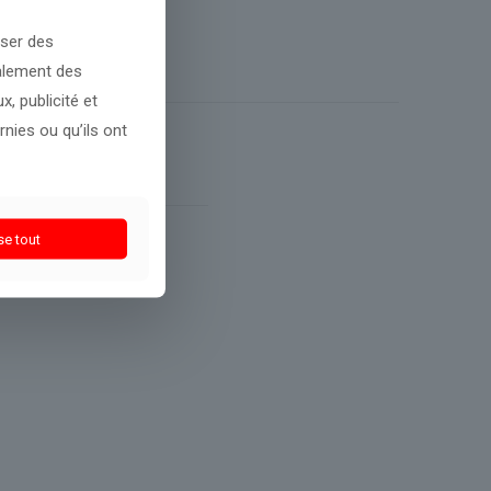
oser des
galement des
, publicité et
nies ou qu’ils ont
se tout