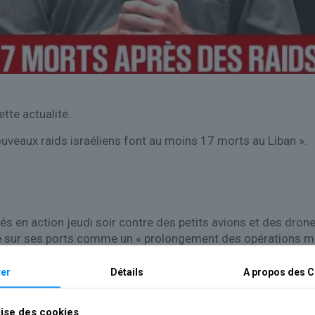
tte actualité.
ouveaux raids israéliens font au moins 17 morts au Liban ».
en action jeudi soir contre des petits avions et des drones d
 sur ses ports comme un « prolongement des opérations mil
er
Détails
A propos des
C
lise des cookies