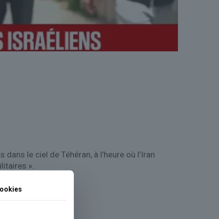
ans le ciel de Téhéran, à l’heure où l’Iran
itaires ».
ookies