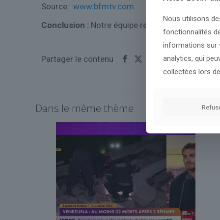
Source :
www.bfmtv.com
Nous utilisons de
Conclusion :
Notre équipe restera attentive aux
fonctionnalités d
informations sur v
analytics, qui pe
Partager le contenu
collectées lors de
Dans le même thème
Refus