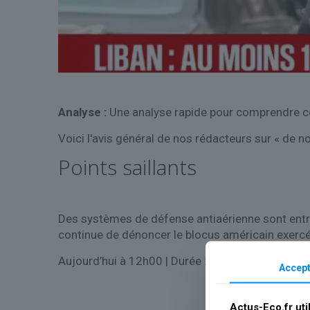
Analyse :
Une analyse rapide pour comprendre ce
Voici l'avis général de nos rédacteurs sur « de n
Points saillants
Des systèmes de défense antiaérienne sont entrés 
continue de dénoncer le blocus américain exercé
Aujourd’hui à 12h00
| Durée : 0:46
Accept
Actus-Eco.fr uti