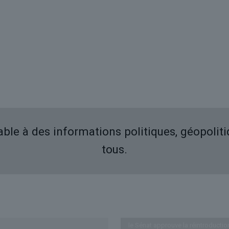
iable à des informations politiques, géopolit
tous.
Derniers articles
le Sénat approuve la réintroductio