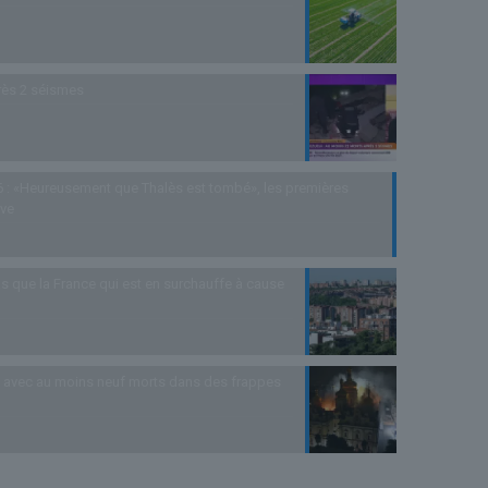
rès 2 séismes
 : «Heureusement que Thalès est tombé», les premières
uve
s que la France qui est en surchauffe à cause
as avec au moins neuf morts dans des frappes