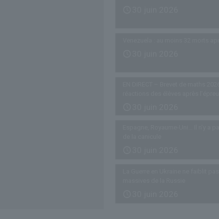
30 juin 2026
Venezuela : au moins 32 morts ap
30 juin 2026
EN DIRECT – Brevet de maths 2026
réactions des élèves après l’épre
30 juin 2026
Espagne, Royaume-Uni… Il n’y a pa
de la canicule
30 juin 2026
La Guerre en Ukraine ne faiblit p
massives de la Russie
30 juin 2026