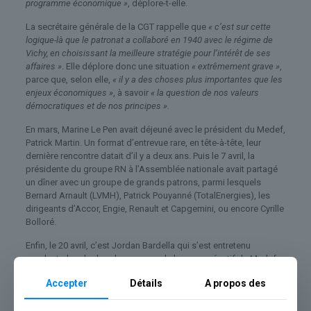
programme économique »
, déplore-t-elle.
La secrétaire générale de la CGT rappelle que
« c’est sur cette
logique-là que le patronat a collaboré en 1940 avec le régime de
Vichy, en choisissant la meilleure stratégie pour l’intérêt de ses
affaires »
. Elle déplore donc une situation
« extrêmement grave »
,
parce que, selon elle,
« il y a des choses plus importantes que les
enjeux économiques »
, à savoir
« la question de nos valeurs
démocratiques et de nos principes ».
En mars, Marine Le Pen avait déjeuné avec le président du Medef,
Patrick Martin. Un format d’entrevue rare, en tête-à-tête, leur
dernière rencontre datait d’il y a deux ans. Puis le 7 avril, la
présidente du groupe RN à l’Assemblée nationale avait partagé
un dîner avec un groupe de grands patrons, parmi lesquels
Bernard Arnault (LVMH), Patrick Pouyanné (TotalEnergies), les
dirigeants d’Accor, Engie, Renault et Capgemini, ou encore Cyrille
Bolloré.
Enfin, le 20 avril, c’est Jordan Bardella qui s’est entretenu
pendant plus de deux heures avec le bureau exécutif du Medef
lors d’un déjeuner. Avant cette dernière rencontre, le chef du parti
Accepter
Détails
A propos des
et la cheffe de file des députés RN avaient publié une lettre dans
laquelle ils indiquaient vouloir « associer » les chefs d’entreprise