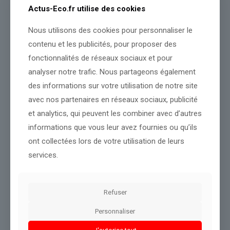
« à leur réflexion visant à identifier et à lever les verrous normatifs
Actus-Eco.fr utilise des cookies
qui freinent le progrès économique de la France ».
Nous utilisons des cookies pour personnaliser le
contenu et les publicités, pour proposer des
fonctionnalités de réseaux sociaux et pour
Source :
www.franceinfo.fr
analyser notre trafic. Nous partageons également
Conclusion :
L’analyse sera enrichie dès que de nouvelles
des informations sur votre utilisation de notre site
données seront disponibles.
avec nos partenaires en réseaux sociaux, publicité
et analytics, qui peuvent les combiner avec d’autres
informations que vous leur avez fournies ou qu’ils
Partager le contenu
ont collectées lors de votre utilisation de leurs
services.
Dans le même thème
Refuser
Personnaliser