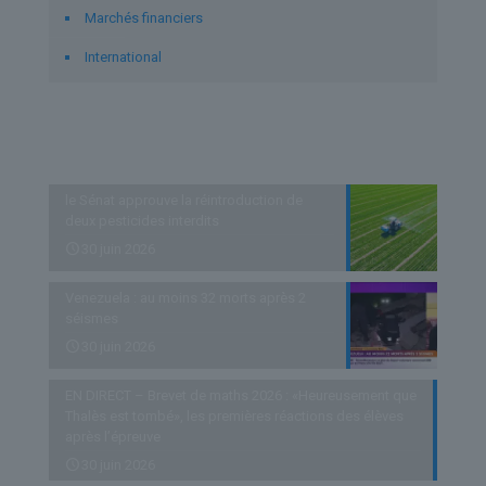
Marchés financiers
International
Derniers articles
le Sénat approuve la réintroduction de
deux pesticides interdits
30 juin 2026
Venezuela : au moins 32 morts après 2
séismes
30 juin 2026
EN DIRECT – Brevet de maths 2026 : «Heureusement que
Thalès est tombé», les premières réactions des élèves
après l’épreuve
30 juin 2026