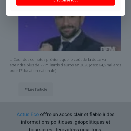
J'autorise tout
la Cour des comptes prévient que le coût de la dette va
atteindre plus de 77 milliards d’euros en 2026 (c’est 64,5 milliards
pour l’Education nationale)
Lire l’article
Actus Eco
offre un accès clair et fiable à des
informations politiques, géopolitiques et
boursières, décryptées pour tous.