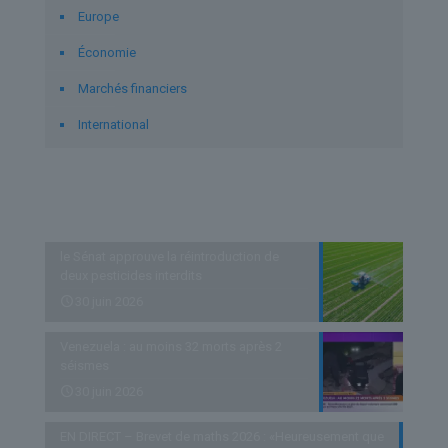
Europe
Économie
Marchés financiers
International
Derniers articles
le Sénat approuve la réintroduction de
deux pesticides interdits
30 juin 2026
Venezuela : au moins 32 morts après 2
séismes
30 juin 2026
EN DIRECT – Brevet de maths 2026 : «Heureusement que