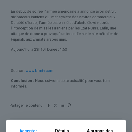
En début de soirée, l’armée américaine a annoncé avoir détruit
six bateaux iraniens qui menaçaient des navires commerciaux.
Du côté d’Israël, l’armée est en « état d’alerte élevé » après
l’interception de missiles iraniens par les États-Unis. Enfin, une
attaque de drone a provoqué un incendie sur le site pétrolier de
Fujaïrah, aux Émirats arabes unis.
Aujourd’hui à 23h10
| Durée : 1:50
Source :
www.bfmtv.com
Conclusion :
Nous suivrons cette actualité pour vous tenir
informés.
Partager le contenu
Dans le même thème
Accepter
Détails
A propos des