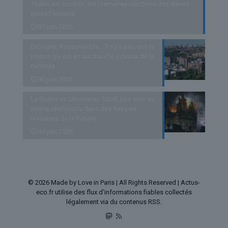
Thalès est tombé», les premières réactions des élèves
après l’épreuve
30 juin 2026
Espagne, Royaume-Uni… Il n’y a pas que la
France qui est en surchauffe à cause de la
canicule
30 juin 2026
La Guerre en Ukraine ne faiblit pas avec au
moins neuf morts dans des frappes
massives de la Russie
30 juin 2026
© 2026 Made by Love in Paris | All Rights Reserved | Actus-
eco.fr utilise des flux d'informations fiables collectés
légalement via du contenus RSS.