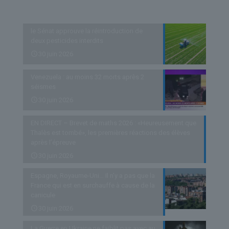
Derniers articles
le Sénat approuve la réintroduction de
deux pesticides interdits
30 juin 2026
Venezuela : au moins 32 morts après 2
séismes
30 juin 2026
EN DIRECT – Brevet de maths 2026 : «Heureusement que
Thalès est tombé», les premières réactions des élèves
après l’épreuve
30 juin 2026
Espagne, Royaume-Uni… Il n’y a pas que la
France qui est en surchauffe à cause de la
canicule
30 juin 2026
La Guerre en Ukraine ne faiblit pas avec au