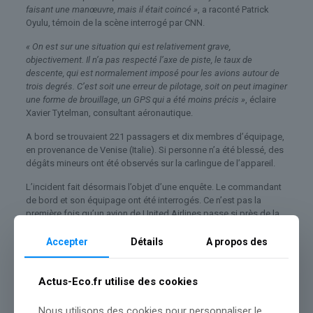
faisant une manœuvre, mais il était coincé »
, a raconté Patrick
Oyulu, témoin de la scène interrogé par CNN.
« On est sur une situation qui est relativement grave,
objectivement. Il n’a pas respecté l’axe de piste, le taux de
descente, qui est normalement imposé pour les avions autour de
trois degrés. C’est soit une erreur de pilotage, soit on peut imaginer
une forme de brouillage, un GPS qui a été moins précis »
, éclaire
Xavier Tytelman, consultant aéronautique.
A bord se trouvaient 221 passagers et dix membres d’équipage,
en provenance de Venise (Italie). Si personne n’a été blessé, des
dégâts mineurs ont été observés sur la carlingue de l’appareil.
L’incident fait désormais l’objet d’une enquête. Le commandant
de bord et son équipage ont été interrogés. Ce n’est pas la
première fois qu’un avion de United Airlines passe si près de la
route. L’an passé, une automobiliste avait déjà filmé une scène
similaire et particulièrement effrayante.
Accepter
Détails
A propos des
Actus-Eco.fr utilise des cookies
Nous utilisons des cookies pour personnaliser le