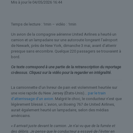
Mis à jour
le 04/05/2026 16:44
Temps de lecture : 1min – vidéo : 1min
Un avion de la compagnie aérienne United Airlines a heurté un
camion et un lampadaire sur une autoroute longeant l’aéroport
de Newark, près de New York, dimanche 3 mai, avant d’atterrir
presque sans encombre. Quelque 220 passagers se trouvaient à
bord.
Ce texte correspond à une partie de la retranscription du reportage
ci-dessus. Cliquez sur la vidéo pour la regarder en intégralité.
La camionnette d’un livreur de pain est violemment heurtée sur
une voie rapide du New Jersey (États-Unis)…
par le train
d’atterrissage d’un avion
. Malgré le choc, le conducteur n’est que
légèrement blessé. L’avion, un Boeing 767 de United Airlines,
aurait également heurté un lampadaire, selon des médias
américains.
« Il arrivait juste devant le camion. Je n’ai vu que de la fumée et
des débris. Je pense que le conducteur a essayé de l’éviter en