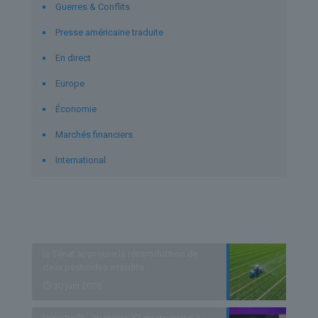
Guerres & Conflits
Presse américaine traduite
En direct
Europe
Économie
Marchés financiers
International
Derniers articles
le Sénat approuve la réintroduction de
deux pesticides interdits
30 juin 2026
Venezuela : au moins 32 morts après 2