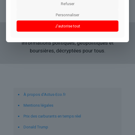
Refuser
Lire l’article
Personnaliser
J'autorise tout
Actus Eco
offre un accès clair et fiable à des
informations politiques, géopolitiques et
boursières, décryptées pour tous.
Liens utiles
À propos d’Actus-Eco.fr
Mentions légales
Prix des carburants en temps réel
Donald Trump