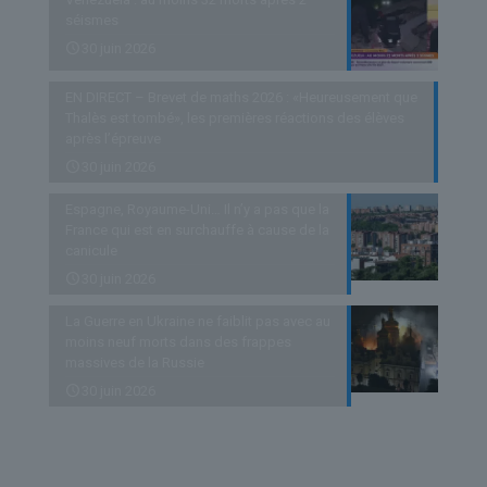
séismes
30 juin 2026
EN DIRECT – Brevet de maths 2026 : «Heureusement que
Thalès est tombé», les premières réactions des élèves
après l’épreuve
30 juin 2026
Espagne, Royaume-Uni… Il n’y a pas que la
France qui est en surchauffe à cause de la
canicule
30 juin 2026
La Guerre en Ukraine ne faiblit pas avec au
moins neuf morts dans des frappes
massives de la Russie
30 juin 2026