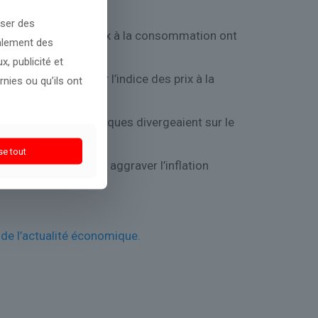
oser des
 persistantes. Les prix à la consommation ont
galement des
, publicité et
nées mensuelles sur l’indice des prix à la
nies ou qu’ils ont
les décideurs politiques divergeaient sur le
se tout
les, ils pourraient aggraver l’inflation
de l’actualité économique.