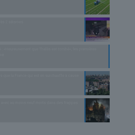
rès 2 séismes
 : «Heureusement que Thalès est tombé», les premières
uve
s que la France qui est en surchauffe à cause
as avec au moins neuf morts dans des frappes