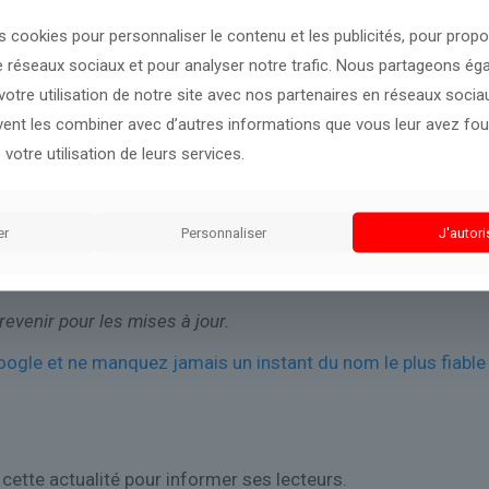
s cookies pour personnaliser le contenu et les publicités, pour prop
nflation
ce qui montre que les pressions sur les prix restent
e réseaux sociaux et pour analyser notre trafic. Nous partageons é
, soit leur plus haut niveau depuis plus de deux ans.
otre utilisation de notre site avec nos partenaires en réseaux sociaux
plus élevé depuis que l’Australie a commencé à publier des don
uvent les combiner avec d’autres informations que vous leur avez four
 votre utilisation de leurs services.
que de nouvelles hausses de taux étaient probables, même si 
er
Personnaliser
J'autori
 incertains, mais selon un large éventail de scénarios possib
sa réunion de mars
.
revenir pour les mises à jour.
le et ne manquez jamais un instant du nom le plus fiable 
cette actualité pour informer ses lecteurs.