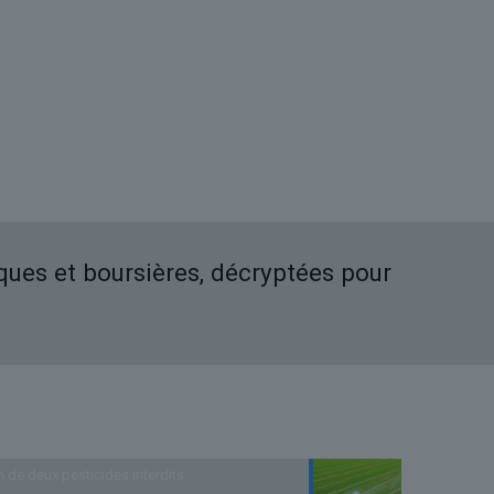
iques et boursières, décryptées pour
n de deux pesticides interdits