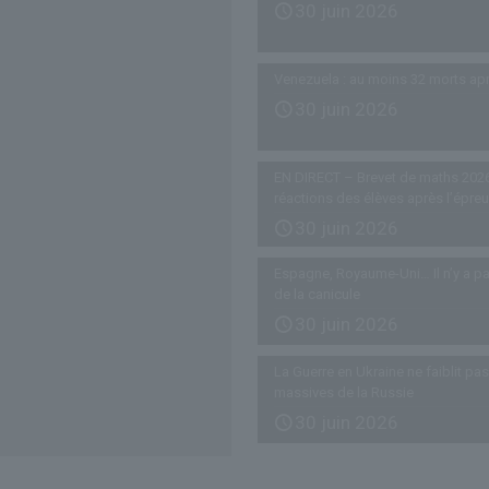
30 juin 2026
Venezuela : au moins 32 morts ap
30 juin 2026
EN DIRECT – Brevet de maths 2026
réactions des élèves après l’épre
30 juin 2026
Espagne, Royaume-Uni… Il n’y a pa
de la canicule
30 juin 2026
La Guerre en Ukraine ne faiblit p
massives de la Russie
30 juin 2026