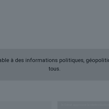
iable à des informations politiques, géopolit
tous.
Derniers articles
le Sénat approuve la réintroductio