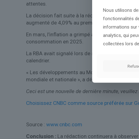
attentes.
Nous utilisons de
La décision fait suite à la récente
données sur l’i
fonctionnalités d
augmenté de 4,09% au premier trimestre sur un an
informations sur v
En mars, l’inflation a grimpé à 4,6 %, le taux le 
analytics, qui pe
consommation en 2025.
collectées lors de
La RBA avait signalé lors de sa réunion de mars 
calendrier.
Refus
« Les développements au Moyen-Orient restent très
mondiale et nationale », a déclaré la RBA.
après 
Ceci est une nouvelle de dernière minute, veuillez 
Choisissez CNBC comme source préférée sur Goog
Source :
www.cnbc.com
Conclusion :
La rédaction continuera à observer 