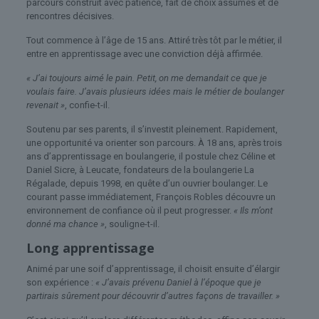
parcours construit avec patience, fait de choix assumés et de
rencontres décisives.
Tout commence à l’âge de 15 ans. Attiré très tôt par le métier, il
entre en apprentissage avec une conviction déjà affirmée.
« J’ai toujours aimé le pain. Petit, on me demandait ce que je
voulais faire. J’avais plusieurs idées mais le métier de boulanger
revenait »
, confie-t-il.
Soutenu par ses parents, il s’investit pleinement. Rapidement,
une opportunité va orienter son parcours. À 18 ans, après trois
ans d’apprentissage en boulangerie, il postule chez Céline et
Daniel Sicre, à Leucate, fondateurs de la boulangerie La
Régalade, depuis 1998, en quête d’un ouvrier boulanger. Le
courant passe immédiatement, François Robles découvre un
environnement de confiance où il peut progresser.
« Ils m’ont
donné ma chance »
, souligne-t-il.
Long apprentissage
Animé par une soif d’apprentissage, il choisit ensuite d’élargir
son expérience :
« J’avais prévenu Daniel à l’époque que je
partirais sûrement pour découvrir d’autres façons de travailler. »