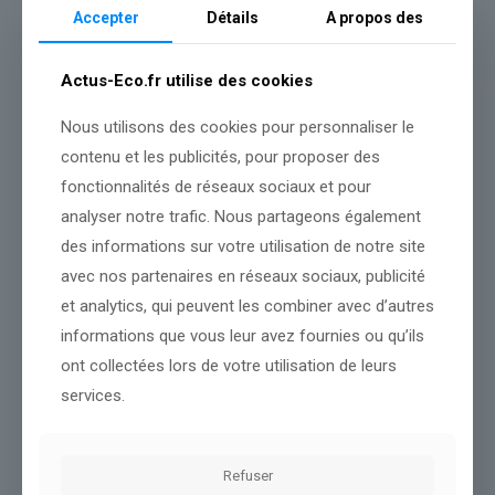
Accepter
Détails
A propos des
Au-delà de la technique, François reste animé par l’essentiel : la
transmission, la famille et le collectif. Éducateur de rugby, il
partage les mêmes valeurs sur le terrain comme au fournil :
Actus-Eco.fr utilise des cookies
engagement, rigueur et esprit d’équipe.
Son parcours n’est pas seulement celui d’un artisan, mais d’un
Nous utilisons des cookies pour personnaliser le
homme fidèle à ses choix et à ceux qui l’ont accompagné. Une
contenu et les publicités, pour proposer des
histoire de passion, de confiance et de transmission, où chaque
fonctionnalités de réseaux sociaux et pour
étape a trouvé son sens.
analyser notre trafic. Nous partageons également
des informations sur votre utilisation de notre site
Source :
www.lindependant.fr
avec nos partenaires en réseaux sociaux, publicité
et analytics, qui peuvent les combiner avec d’autres
Conclusion :
Les développements à venir permettront de
compléter notre point de vue.
informations que vous leur avez fournies ou qu’ils
ont collectées lors de votre utilisation de leurs
services.
Partager le contenu
Refuser
Dans le même thème