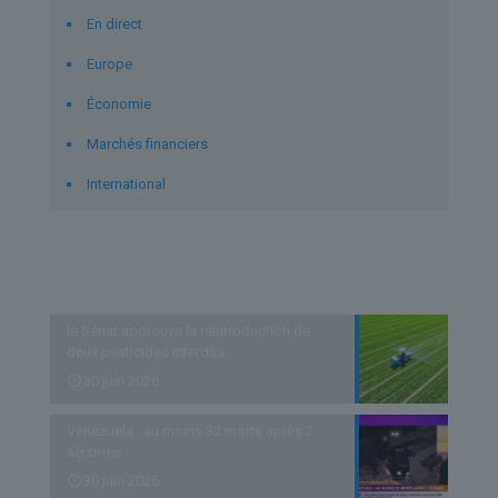
En direct
Europe
Économie
Marchés financiers
International
Derniers articles
le Sénat approuve la réintroduction de
deux pesticides interdits
30 juin 2026
Venezuela : au moins 32 morts après 2
séismes
30 juin 2026