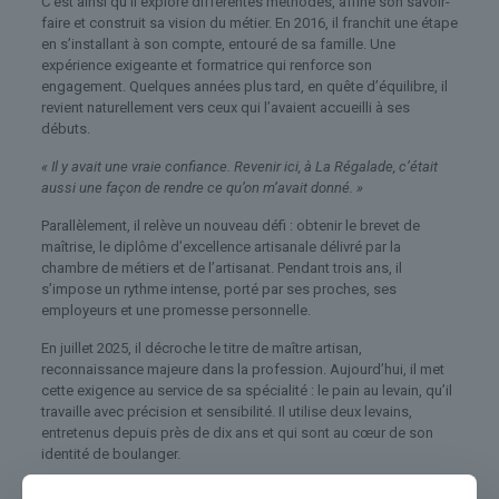
C’est ainsi qu’il explore différentes méthodes, affine son savoir-
faire et construit sa vision du métier. En 2016, il franchit une étape
en s’installant à son compte, entouré de sa famille. Une
expérience exigeante et formatrice qui renforce son
engagement. Quelques années plus tard, en quête d’équilibre, il
revient naturellement vers ceux qui l’avaient accueilli à ses
débuts.
« Il y avait une vraie confiance. Revenir ici, à La Régalade, c’était
aussi une façon de rendre ce qu’on m’avait donné. »
Parallèlement, il relève un nouveau défi : obtenir le brevet de
maîtrise, le diplôme d’excellence artisanale délivré par la
chambre de métiers et de l’artisanat. Pendant trois ans, il
s’impose un rythme intense, porté par ses proches, ses
employeurs et une promesse personnelle.
En juillet 2025, il décroche le titre de maître artisan,
reconnaissance majeure dans la profession. Aujourd’hui, il met
cette exigence au service de sa spécialité : le pain au levain, qu’il
travaille avec précision et sensibilité. Il utilise deux levains,
entretenus depuis près de dix ans et qui sont au cœur de son
identité de boulanger.
Éducateur au rugby