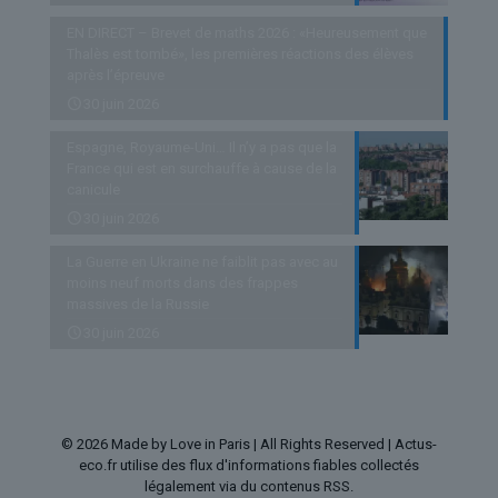
EN DIRECT – Brevet de maths 2026 : «Heureusement que
Thalès est tombé», les premières réactions des élèves
après l’épreuve
30 juin 2026
Espagne, Royaume-Uni… Il n’y a pas que la
France qui est en surchauffe à cause de la
canicule
30 juin 2026
La Guerre en Ukraine ne faiblit pas avec au
moins neuf morts dans des frappes
massives de la Russie
30 juin 2026
© 2026 Made by Love in Paris | All Rights Reserved | Actus-
eco.fr utilise des flux d'informations fiables collectés
légalement via du contenus RSS.