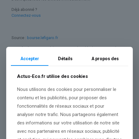
Déjà abonné ?
Connectez-vous
Source :
bourse.lefigaro.fr
Conclusion :
Notre rédaction suivra les développements à venir
et partagera des analyses.
Accepter
Détails
A propos des
Partager le contenu
Actus-Eco.fr utilise des cookies
Nous utilisons des cookies pour personnaliser le
Dans le même thème
contenu et les publicités, pour proposer des
fonctionnalités de réseaux sociaux et pour
analyser notre trafic. Nous partageons également
des informations sur votre utilisation de notre site
avec nos partenaires en réseaux sociaux, publicité