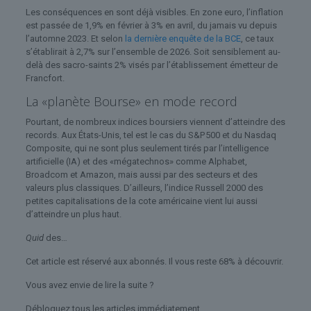
Les conséquences en sont déjà visibles. En zone euro, l’inflation
est passée de 1,9% en février à 3% en avril, du jamais vu depuis
l’automne 2023. Et selon
la dernière enquête de la BCE
, ce taux
s’établirait à 2,7% sur l’ensemble de 2026. Soit sensiblement au-
delà des sacro-saints 2% visés par l’établissement émetteur de
Francfort.
La «planète Bourse» en mode record
Pourtant, de nombreux indices boursiers viennent d’atteindre des
records. Aux États-Unis, tel est le cas du S&P 500 et du Nasdaq
Composite, qui ne sont plus seulement tirés par l’intelligence
artificielle (IA) et des «mégatechnos» comme Alphabet,
Broadcom et Amazon, mais aussi par des secteurs et des
valeurs plus classiques. D’ailleurs, l’indice Russell 2000 des
petites capitalisations de la cote américaine vient lui aussi
d’atteindre un plus haut.
Quid
des…
Cet article est réservé aux abonnés.
Il vous reste 68% à découvrir.
Vous avez envie de lire la suite ?
Débloquez tous les articles immédiatement.