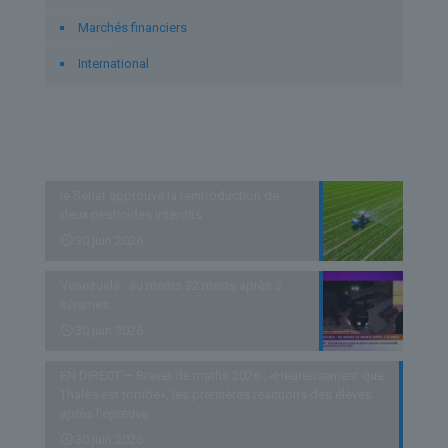
Marchés financiers
International
Derniers articles
le Sénat approuve la réintroduction de
deux pesticides interdits
30 juin 2026
Venezuela : au moins 32 morts après 2
séismes
30 juin 2026
EN DIRECT – Brevet de maths 2026 : «Heureusement que
Thalès est tombé», les premières réactions des élèves
après l’épreuve
30 juin 2026