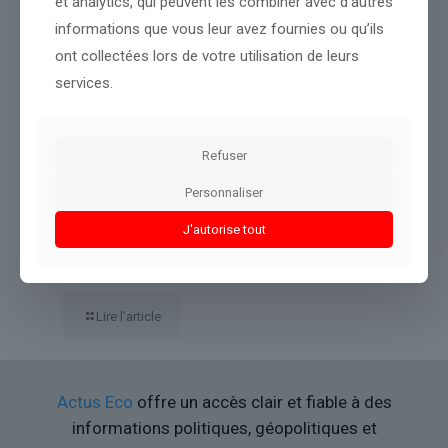
et analytics, qui peuvent les combiner avec d’autres
informations que vous leur avez fournies ou qu’ils
ont collectées lors de votre utilisation de leurs
services.
Refuser
Personnaliser
Teleperformance : Cours de l’action divisé par trois, sortie du
CAC 40… L’ex-Teleperformance TP plonge encore de 11,5% en
J'autorise tout
Bourse, plombé par les commentaires de son rival Concentrix
qui s’effondre de 22% à Wall Street
Lire l’article
Actus Eco
offre un accès clair et fiable à des
informations politiques, géopolitiques et