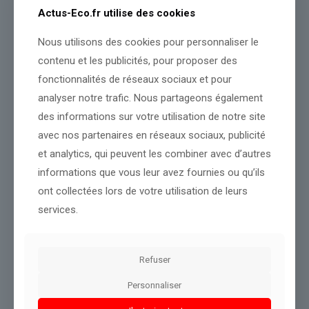
qu’un
« plan de souveraineté pour les engrais est actuellement en
Actus-Eco.fr utilise des cookies
cours de construction ».
Nous utilisons des cookies pour personnaliser le
contenu et les publicités, pour proposer des
fonctionnalités de réseaux sociaux et pour
Source :
www.franceinfo.fr
analyser notre trafic. Nous partageons également
des informations sur votre utilisation de notre site
Conclusion :
Ces informations seront suivies attentivement par
notre rédaction.
avec nos partenaires en réseaux sociaux, publicité
et analytics, qui peuvent les combiner avec d’autres
informations que vous leur avez fournies ou qu’ils
Partager le contenu
ont collectées lors de votre utilisation de leurs
services.
Dans le même thème
Refuser
Personnaliser