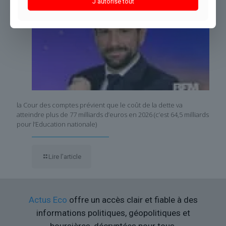
J'autorise tout
la Cour des comptes prévient que le coût de la dette va
atteindre plus de 77 milliards d’euros en 2026 (c’est 64,5 milliards
pour l’Education nationale)
Lire l’article
Actus Eco
offre un accès clair et fiable à des
informations politiques, géopolitiques et