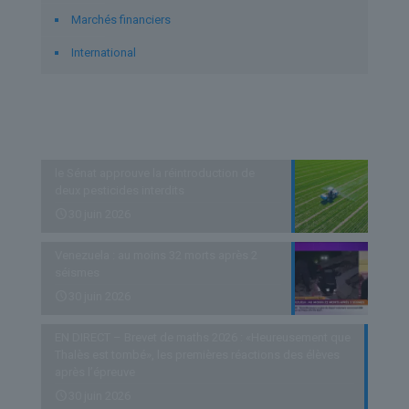
Marchés financiers
International
Derniers articles
le Sénat approuve la réintroduction de
deux pesticides interdits
30 juin 2026
Venezuela : au moins 32 morts après 2
séismes
30 juin 2026
EN DIRECT – Brevet de maths 2026 : «Heureusement que
Thalès est tombé», les premières réactions des élèves
après l’épreuve
30 juin 2026