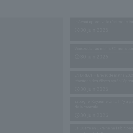
Derniers articles
le Sénat approuve la réintroductio
30 juin 2026
Venezuela : au moins 32 morts ap
30 juin 2026
EN DIRECT – Brevet de maths 2026
réactions des élèves après l’épre
30 juin 2026
Espagne, Royaume-Uni… Il n’y a pa
de la canicule
30 juin 2026
La Guerre en Ukraine ne faiblit p