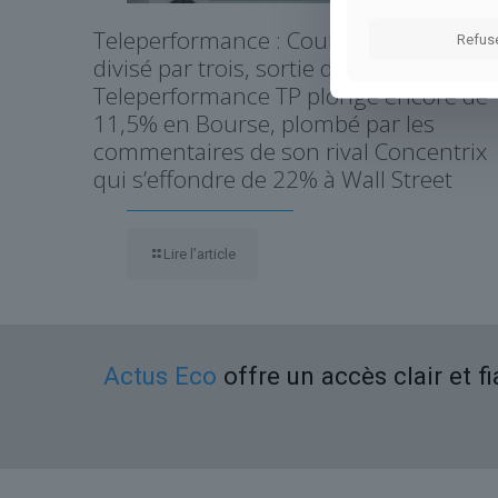
Teleperformance : Cours de l’action
Refus
divisé par trois, sortie du CAC 40… L’ex-
Teleperformance TP plonge encore de
11,5% en Bourse, plombé par les
commentaires de son rival Concentrix
qui s’effondre de 22% à Wall Street
Lire l’article
Actus Eco
offre un accès clair et f