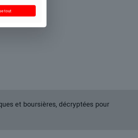
se tout
iques et boursières, décryptées pour