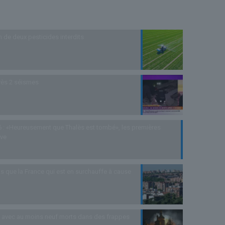
n de deux pesticides interdits
rès 2 séismes
 : «Heureusement que Thalès est tombé», les premières
uve
s que la France qui est en surchauffe à cause
as avec au moins neuf morts dans des frappes