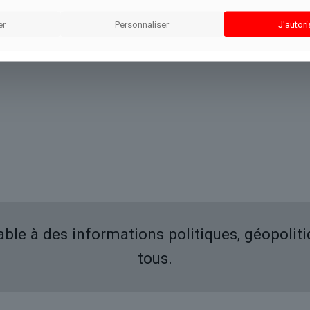
er
Personnaliser
J'autori
iable à des informations politiques, géopolit
tous.