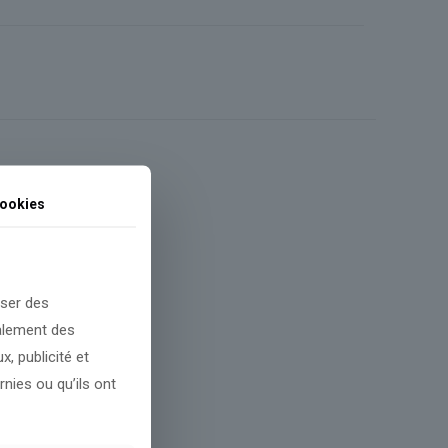
ookies
oser des
galement des
, publicité et
nies ou qu’ils ont