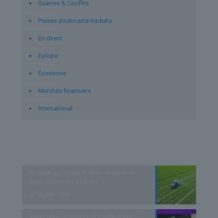
Guerres & Conflits
Presse américaine traduite
En direct
Europe
Économie
Marchés financiers
International
Derniers articles
le Sénat approuve la réintroduction de
deux pesticides interdits
30 juin 2026
Venezuela : au moins 32 morts après 2