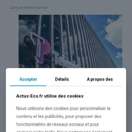
Dans le même thème
Accepter
Détails
A propos des
Actus-Eco.fr utilise des cookies
Teleperformance : Cours de l’action divisé par trois, sortie du
Nous utilisons des cookies pour personnaliser le
CAC 40… L’ex-Teleperformance TP plonge encore de 11,5% en
Bourse, plombé par les commentaires de son rival Concentrix
contenu et les publicités, pour proposer des
qui s’effondre de 22% à Wall Street
fonctionnalités de réseaux sociaux et pour