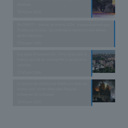
séismes
30 juin 2026
EN DIRECT – Brevet de maths 2026 : «Heureusement que
Thalès est tombé», les premières réactions des élèves
après l’épreuve
30 juin 2026
Espagne, Royaume-Uni… Il n’y a pas que la
France qui est en surchauffe à cause de la
canicule
30 juin 2026
La Guerre en Ukraine ne faiblit pas avec au
moins neuf morts dans des frappes
massives de la Russie
30 juin 2026