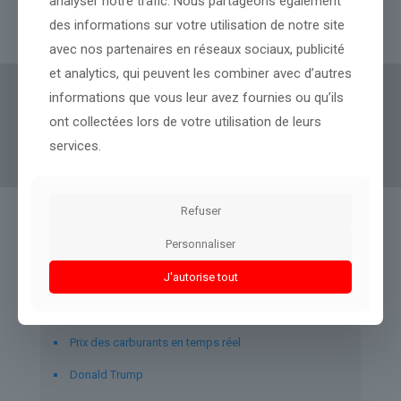
analyser notre trafic. Nous partageons également
des informations sur votre utilisation de notre site
Lire l’article
avec nos partenaires en réseaux sociaux, publicité
et analytics, qui peuvent les combiner avec d’autres
informations que vous leur avez fournies ou qu’ils
Actus Eco
offre un accès clair et fiable à des
ont collectées lors de votre utilisation de leurs
informations politiques, géopolitiques et
services.
boursières, décryptées pour tous.
Refuser
Liens utiles
Personnaliser
J'autorise tout
À propos d’Actus-Eco.fr
Mentions légales
Prix des carburants en temps réel
Donald Trump