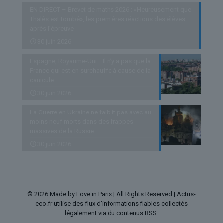
EN DIRECT – Brevet de maths 2026 : «Heureusement que
Thalès est tombé», les premières réactions des élèves
après l’épreuve
30 juin 2026
Espagne, Royaume-Uni… Il n’y a pas que la
France qui est en surchauffe à cause de la
canicule
30 juin 2026
La Guerre en Ukraine ne faiblit pas avec au
moins neuf morts dans des frappes
massives de la Russie
30 juin 2026
© 2026 Made by Love in Paris | All Rights Reserved | Actus-
eco.fr utilise des flux d'informations fiables collectés
légalement via du contenus RSS.