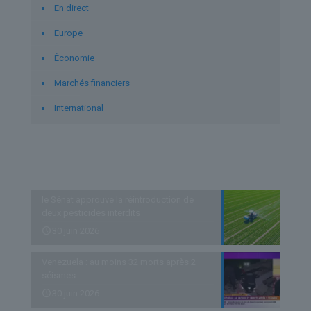
En direct
Europe
Économie
Marchés financiers
International
Derniers articles
le Sénat approuve la réintroduction de
deux pesticides interdits
30 juin 2026
Venezuela : au moins 32 morts après 2
séismes
30 juin 2026