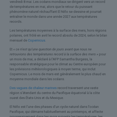
vendredi 8 mai. Les océans mondiaux se dirigent vers un record
de températures en mai, alors que le retour du puissant
phénomène naturel réchauffant El Niño se dessine et pourrait
entraîner le monde dans une année 2027 aux températures
records.
Les températures moyennes à la surface des mers, hors régions
polaires, ont frôlé en avril le record absolu de 2024, selon le bilan
mensuel de
Copernicus
.
Et
« ce n’est qu’une question de jours avant que nous ne
retrouvions des températures record à la surface des mers »
pour
un mois de mai, a déclaré à l’AFP Samantha Burgess, la
responsable stratégique pour le climat au Centre européen pour
les prévisions météorologiques à moyen terme, qui inclut
Copernicus. Le mois de mars est généralement le plus chaud en
moyenne mondiale dans les océans.
Des vagues de chaleur marines
record traversent une vaste
région s’étendant du centre du Pacifique équatorial à la côte
ouest des États-Unis et du Mexique.
El Niño est l’une des phases d’un cycle naturel dans l’océan
Pacifique, qui démarre habituellement au printemps, et affecte
progressivement dans les mois suivants les températures, les