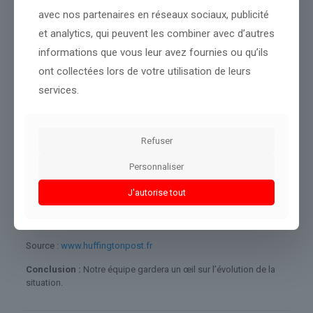
avec nos partenaires en réseaux sociaux, publicité
Des crues ont aussi frappé une grande partie de la péninsule
arabique, tandis que certaines régions d’Iran, d’Afghanistan,
et analytics, qui peuvent les combiner avec d’autres
d’Arabie saoudite et de Syrie ont subi d’importantes inondations
informations que vous leur avez fournies ou qu’ils
et des glissements de terrain, provoquant de nombreux décès.
ont collectées lors de votre utilisation de leurs
« Nous constatons des phénomènes extrêmes de plus en plus
services.
fréquents. Chaque mois, nous disposons de davantage de
données confirmant que l’impact du changement climatique est à
l’origine de ces événements extrêmes »
, note Samantha Burgess.
Refuser
L’Europe, qui a connu des conditions très contrastées en avril,
s’apprête à connaître un été marqué par des températures
Personnaliser
supérieures à la moyenne et des précipitations inférieures aux
normales, ce qui pourrait favoriser sécheresse et risques
J'autorise tout
d’incendies, anticipe-t-elle.
Source :
www.huffingtonpost.fr
Conclusion :
Notre équipe gardera un œil sur l’évolution de la
situation.