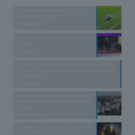
le Sénat approuve la réintroduction de
deux pesticides interdits
30 juin 2026
Venezuela : au moins 32 morts après 2
séismes
30 juin 2026
EN DIRECT – Brevet de maths 2026 : «Heureusement que
Thalès est tombé», les premières réactions des élèves
après l’épreuve
30 juin 2026
Espagne, Royaume-Uni… Il n’y a pas que la
France qui est en surchauffe à cause de la
canicule
30 juin 2026
La Guerre en Ukraine ne faiblit pas avec au
moins neuf morts dans des frappes