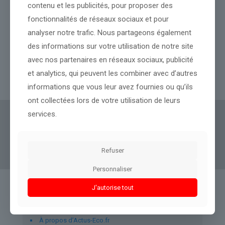
contenu et les publicités, pour proposer des
fonctionnalités de réseaux sociaux et pour
analyser notre trafic. Nous partageons également
le Sénat approuve la réintroduction de deux pesticides interdits
des informations sur votre utilisation de notre site
avec nos partenaires en réseaux sociaux, publicité
et analytics, qui peuvent les combiner avec d’autres
Lire l’article
informations que vous leur avez fournies ou qu’ils
ont collectées lors de votre utilisation de leurs
services.
Actus Eco
offre un accès clair et fiable à des
informations politiques, géopolitiques et
boursières, décryptées pour tous.
Refuser
Personnaliser
J'autorise tout
Liens utiles
À propos d’Actus-Eco.fr