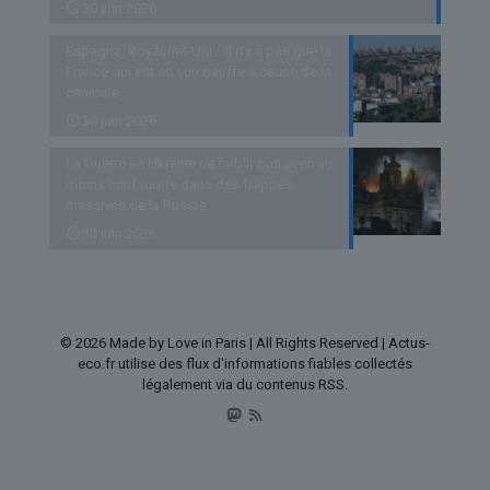
30 juin 2026
Espagne, Royaume-Uni… Il n’y a pas que la
France qui est en surchauffe à cause de la
canicule
30 juin 2026
La Guerre en Ukraine ne faiblit pas avec au
moins neuf morts dans des frappes
massives de la Russie
30 juin 2026
© 2026 Made by Love in Paris | All Rights Reserved | Actus-
eco.fr utilise des flux d'informations fiables collectés
légalement via du contenus RSS.