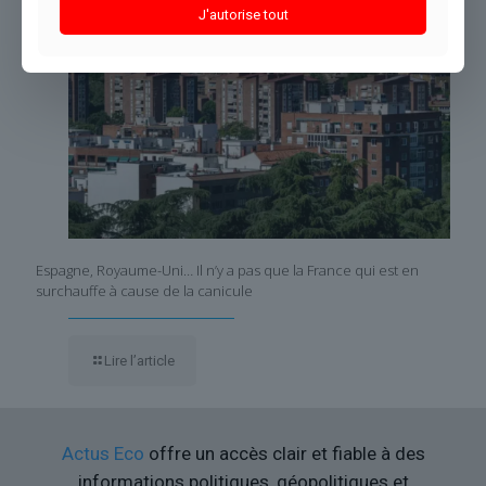
J'autorise tout
Espagne, Royaume-Uni… Il n’y a pas que la France qui est en
surchauffe à cause de la canicule
Lire l’article
Actus Eco
offre un accès clair et fiable à des
informations politiques, géopolitiques et