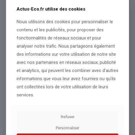
Cette procédure permet « l’isolement hospitalier, la surveillance
Actus-Eco.fr utilise des cookies
clinique, la réalisation des prélèvements diagnostiques et la
mise en œuvre des mesures de prévention adaptées », selon le
communiqué.
Nous utilisons des cookies pour personnaliser le
contenu et les publicités, pour proposer des
Avec AFP
fonctionnalités de réseaux sociaux et pour
analyser notre trafic. Nous partageons également
Source :
www.france24.com
des informations sur votre utilisation de notre site
avec nos partenaires en réseaux sociaux, publicité
Conclusion :
Cette situation fera l’objet d’une observation
continue de notre rédaction.
et analytics, qui peuvent les combiner avec d’autres
informations que vous leur avez fournies ou qu’ils
ont collectées lors de votre utilisation de leurs
Partager le contenu
services.
Dans le même thème
Refuser
Personnaliser