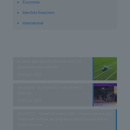
Économie
Marchés financiers
International
Derniers articles
le Sénat approuve la réintroduction de
deux pesticides interdits
30 juin 2026
Venezuela : au moins 32 morts après 2
séismes
30 juin 2026
EN DIRECT – Brevet de maths 2026 : «Heureusement que
Thalès est tombé», les premières réactions des élèves
après l’épreuve