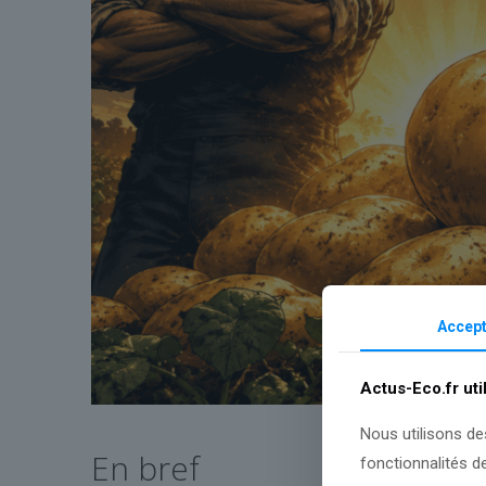
Accept
Actus-Eco.fr uti
Nous utilisons de
En bref
fonctionnalités d