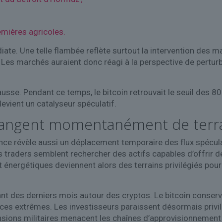
emières agricoles.
e. Une telle flambée reflète surtout la intervention des march
. Les marchés auraient donc réagi à la perspective de perturb
sse. Pendant ce temps, le bitcoin retrouvait le seuil des 80
vient un catalyseur spéculatif.
 changent momentanément de terr
ence révèle aussi un déplacement temporaire des flux spécul
ns traders semblent rechercher des actifs capables d’offrir
 énergétiques deviennent alors des terrains privilégiés pour
nt des derniers mois autour des cryptos. Le bitcoin conserv
nces extrêmes. Les investisseurs paraissent désormais privi
nsions militaires menacent les chaînes d’approvisionnement