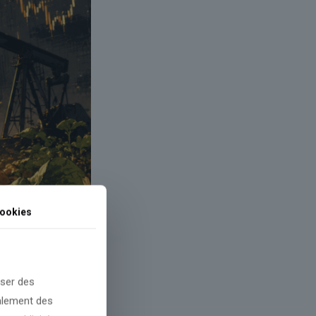
ookies
oser des
galement des