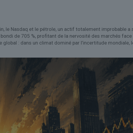
in, le Nasdaq et le pétrole, un actif totalement improbable a 
 bondi de 705 %, profitant de la nervosité des marchés face 
global : dans un climat dominé par l’incertitude mondiale, 