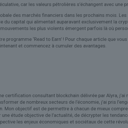
péculative, car les valeurs pétrolières s’échangent avec une p
globale des marchés financiers dans les prochains mois. Les
e du capital qui alimentait auparavant exclusivement la crypt
es mouvements les plus violents émergent parfois là où pers
re programme ‘Read to Earn’ ! Pour chaque article que vous 
aintenant et commencez à cumuler des avantages.
 certification consultant blockchain délivrée par Alyra, j’ai 
nsformer de nombreux secteurs de l’économie, j’ai pris l’eng
n. Mon objectif est de permettre à chacun de mieux comprend
r une étude objective de l’actualité, de décrypter les tendan
pective les enjeux économiques et sociétaux de cette révol