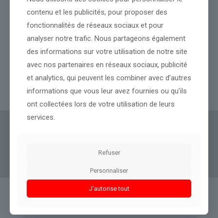
contenu et les publicités, pour proposer des
fonctionnalités de réseaux sociaux et pour
analyser notre trafic. Nous partageons également
La Guerre en Ukraine ne faiblit pas avec au moins neuf morts
des informations sur votre utilisation de notre site
dans des frappes massives de la Russie
avec nos partenaires en réseaux sociaux, publicité
et analytics, qui peuvent les combiner avec d’autres
Lire l’article
informations que vous leur avez fournies ou qu’ils
ont collectées lors de votre utilisation de leurs
services.
Actus Eco
offre un accès clair et fiable à des
informations politiques, géopolitiques et
Refuser
boursières, décryptées pour tous.
Personnaliser
J'autorise tout
Liens utiles