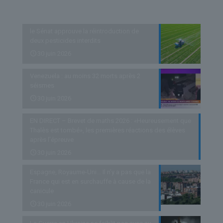
Derniers articles
le Sénat approuve la réintroduction de
deux pesticides interdits
30 juin 2026
Venezuela : au moins 32 morts après 2
séismes
30 juin 2026
EN DIRECT – Brevet de maths 2026 : «Heureusement que
Thalès est tombé», les premières réactions des élèves
après l’épreuve
30 juin 2026
Espagne, Royaume-Uni… Il n’y a pas que la
France qui est en surchauffe à cause de la
canicule
30 juin 2026