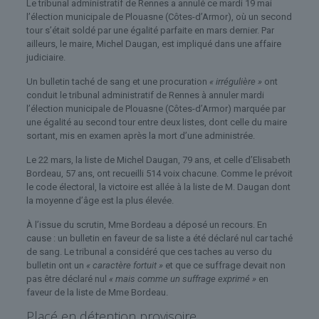
Le tribunal administratif de Rennes a annulé ce mardi 19 mai
l’élection municipale de Plouasne (Côtes-d’Armor), où un second
tour s’était soldé par une égalité parfaite en mars dernier. Par
ailleurs, le maire, Michel Daugan, est impliqué dans une affaire
judiciaire.
Un bulletin taché de sang et une procuration
« irrégulière »
ont
conduit le tribunal administratif de Rennes à annuler mardi
l’élection municipale de Plouasne (Côtes-d’Armor) marquée par
une égalité au second tour entre deux listes, dont celle du maire
sortant, mis en examen après la mort d’une administrée.
Le 22 mars, la liste de Michel Daugan, 79 ans, et celle d’Elisabeth
Bordeau, 57 ans, ont recueilli 514 voix chacune. Comme le prévoit
le code électoral, la victoire est allée à la liste de M. Daugan dont
la moyenne d’âge est la plus élevée.
À l’issue du scrutin, Mme Bordeau a déposé un recours. En
cause : un bulletin en faveur de sa liste a été déclaré nul car taché
de sang. Le tribunal a considéré que ces taches au verso du
bulletin ont un
« caractère fortuit »
et que ce suffrage devait non
pas être déclaré nul
« mais comme un suffrage exprimé »
en
faveur de la liste de Mme Bordeau.
Placé en détention provisoire