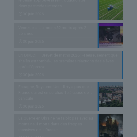
le Sénat approuve la réintroduction de
deux pesticides interdits
30 juin 2026
Venezuela : au moins 32 morts après 2
séismes
30 juin 2026
EN DIRECT – Brevet de maths 2026 : «Heureusement que
Thalès est tombé», les premières réactions des élèves
après l’épreuve
30 juin 2026
Espagne, Royaume-Uni… Il n’y a pas que la
France qui est en surchauffe à cause de la
canicule
30 juin 2026
La Guerre en Ukraine ne faiblit pas avec au
moins neuf morts dans des frappes
massives de la Russie