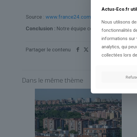
Actus-Eco.fr uti
Source :
www.france24.com
Nous utilisons de
Conclusion :
Notre équipe continuera à suivre l'é
fonctionnalités d
informations sur v
analytics, qui pe
Partager le contenu
collectées lors de
Refus
Dans le même thème