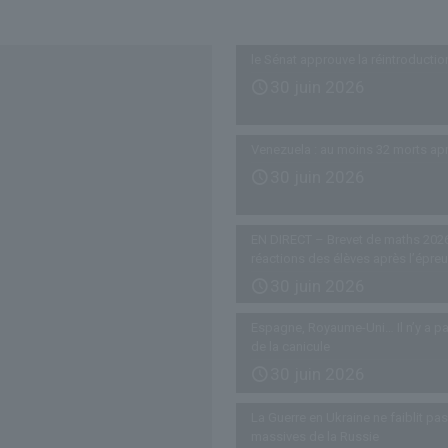
Derniers articles
le Sénat approuve la réintroductio
30 juin 2026
Venezuela : au moins 32 morts ap
30 juin 2026
EN DIRECT – Brevet de maths 2026
réactions des élèves après l’épre
30 juin 2026
Espagne, Royaume-Uni… Il n’y a pa
de la canicule
30 juin 2026
La Guerre en Ukraine ne faiblit p
massives de la Russie