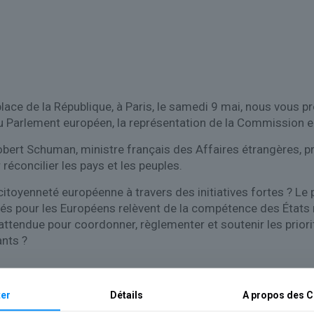
place de la République, à Paris, le samedi 9 mai, nous vous p
du Parlement européen, la représentation de la Commission e
e, Robert Schuman, ministre français des Affaires étrangères
réconcilier les pays et les peuples.
itoyenneté européenne à travers des initiatives fortes ? Le p
lés pour les Européens relèvent de la compétence des États 
, attendue pour coordonner, règlementer et soutenir les prior
ants ?
Desplats, Oihana Almandoz et Luke Brown
er
Détails
A propos des
C