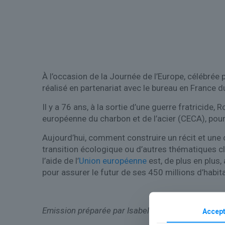
À l’occasion de la Journée de l’Europe, célébrée 
réalisé en partenariat avec le bureau en France 
Il y a 76 ans, à la sortie d’une guerre fratricid
européenne du charbon et de l’acier (CECA), pour 
Aujourd’hui, comment construire un récit et une c
transition écologique ou d’autres thématiques c
l’aide de l’
Union européenne
est, de plus en plus
pour assurer le futur de ses 450 millions d’habit
Emission préparée par Isabelle Romero, Perrine 
Accept