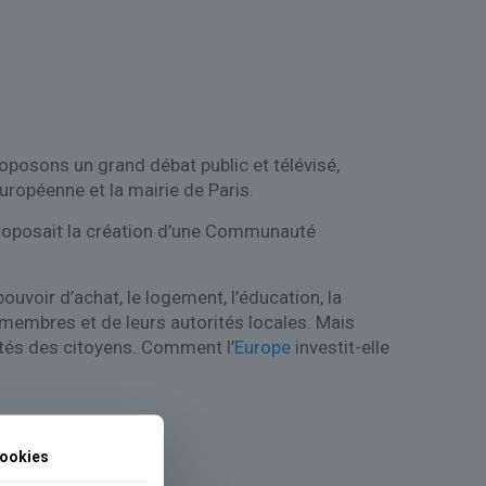
roposons un grand débat public et télévisé,
uropéenne et la mairie de Paris.
, proposait la création d’une Communauté
ouvoir d’achat, le logement, l’éducation, la
membres et de leurs autorités locales. Mais
ités des citoyens. Comment l’
Europe
investit-elle
ookies