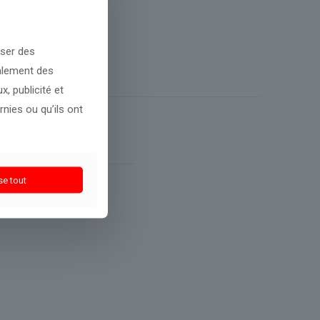
oser des
galement des
, publicité et
nies ou qu’ils ont
se tout