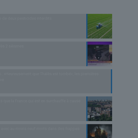
n de deux pesticides interdits
rès 2 séismes
 : «Heureusement que Thalès est tombé», les premières
uve
s que la France qui est en surchauffe à cause
as avec au moins neuf morts dans des frappes