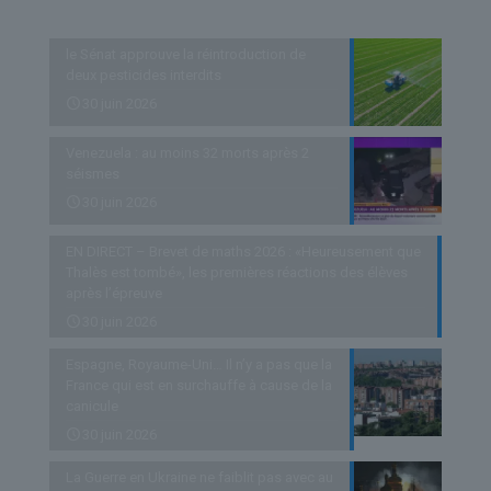
Derniers articles
le Sénat approuve la réintroduction de
deux pesticides interdits
30 juin 2026
Venezuela : au moins 32 morts après 2
séismes
30 juin 2026
EN DIRECT – Brevet de maths 2026 : «Heureusement que
Thalès est tombé», les premières réactions des élèves
après l’épreuve
30 juin 2026
Espagne, Royaume-Uni… Il n’y a pas que la
France qui est en surchauffe à cause de la
canicule
30 juin 2026
La Guerre en Ukraine ne faiblit pas avec au