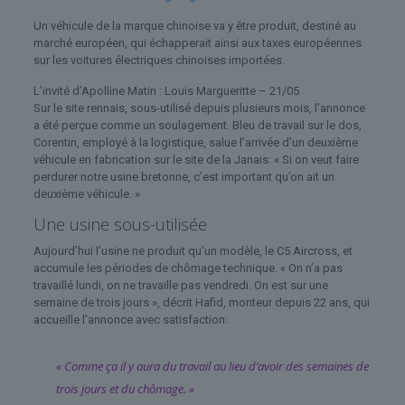
Un véhicule de la marque chinoise va y être produit, destiné au
marché européen, qui échapperait ainsi aux taxes européennes
sur les voitures électriques chinoises importées.
L’invité d’Apolline Matin : Louis Margueritte – 21/05
Sur le site rennais, sous-utilisé depuis plusieurs mois, l’annonce
a été perçue comme un soulagement. Bleu de travail sur le dos,
Corentin, employé à la logistique, salue l’arrivée d’un deuxième
véhicule en fabrication sur le site de la Janais: « Si on veut faire
perdurer notre usine bretonne, c’est important qu’on ait un
deuxième véhicule. »
Une usine sous-utilisée
Aujourd’hui l’usine ne produit qu’un modèle, le C5 Aircross, et
accumule les périodes de chômage technique. « On n’a pas
travaillé lundi, on ne travaille pas vendredi. On est sur une
semaine de trois jours », décrit Hafid, monteur depuis 22 ans, qui
accueille l’annonce avec satisfaction:
« Comme ça il y aura du travail au lieu d’avoir des semaines de
trois jours et du chômage. »