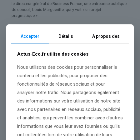
le directeur général de Business France, une entreprise publique
de conseil, Louis Margueritte, qui y voit « un projet
pragmatique ».
« Est-ce qu’il vaut mieux avoir des voitures de marques
françaises produites ailleurs que chez nous, plutôt que des
Accepter
Détails
A propos des
voitures sous marques autres que françaises qui sont en partie
produites en France ? C’est important d’avoir cette main
d’oeuvre, donc je pense que c’est une décision pragmatique »,
Actus-Eco.fr utilise des cookies
justifie Louis Margueritte au micro d’
Apolline Matin
.
Le directeur général de Business France se réjouit de l’arrivée
Nous utilisons des cookies pour personnaliser le
d’une entreprise chinoise, car la France est normalement « plus
contenu et les publicités, pour proposer des
protectrice que d’autres pays européens », ce qui lui « joue
fonctionnalités de réseaux sociaux et pour
parfois des tours ».
analyser notre trafic. Nous partageons également
« La part de l’automobile chinois est deux fois plus faible en
des informations sur votre utilisation de notre site
France que dans d’autres pays européens », note Louis
avec nos partenaires en réseaux sociaux, publicité
Margueritte.
et analytics, qui peuvent les combiner avec d’autres
informations que vous leur avez fournies ou qu’ils
La première voiture Dongfeng fabriquée en France devrait sortir
ont collectées lors de votre utilisation de leurs
de la Janais en 2028. Le PDG de Stellantis Antonio Filosa doit