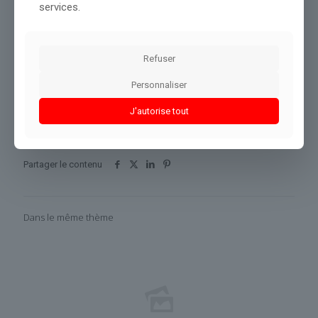
donner plus de précisions sur ce partenariat lors de la
services.
présentation du nouveau plan stratégique de l’entreprise, ce
jeudi 21 mai.
Refuser
Source :
rmc.bfmtv.com
Personnaliser
Conclusion :
Notre équipe continuera à suivre l'évolution de
J'autorise tout
cette actualité.
Partager le contenu
Dans le même thème