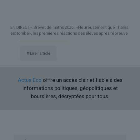
EN DIRECT – Brevet de maths 2026 : «Heureusement que Thalès
est tombé», les premières réactions des élèves après l’épreuve
Lire l’article
Actus Eco
offre un accès clair et fiable à des
informations politiques, géopolitiques et
boursières, décryptées pour tous.
Liens utiles