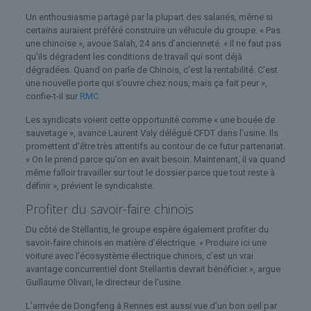
Un enthousiasme partagé par la plupart des salariés, même si
certains auraient préféré construire un véhicule du groupe. « Pas
une chinoise », avoue Salah, 24 ans d’ancienneté. « Il ne faut pas
qu’ils dégradent les conditions de travail qui sont déjà
dégradées. Quand on parle de Chinois, c’est la rentabilité. C’est
une nouvelle porte qui s’ouvre chez nous, mais ça fait peur »,
confie-t-il sur
RMC
.
Les syndicats voient cette opportunité comme « une bouée de
sauvetage », avance Laurent Valy délégué CFDT dans l’usine. Ils
promettent d’être très attentifs au contour de ce futur partenariat.
« On le prend parce qu’on en avait besoin. Maintenant, il va quand
même falloir travailler sur tout le dossier parce que tout reste à
définir », prévient le syndicaliste.
Profiter du savoir-faire chinois
Du côté de Stellantis, le groupe espère également profiter du
savoir-faire chinois en matière d’électrique. « Produire ici une
voiture avec l’écosystème électrique chinois, c’est un vrai
avantage concurrentiel dont Stellantis devrait bénéficier », argue
Guillaume Olivari, le directeur de l’usine.
L’arrivée de Dongfeng à Rennes est aussi vue d’un bon oeil par