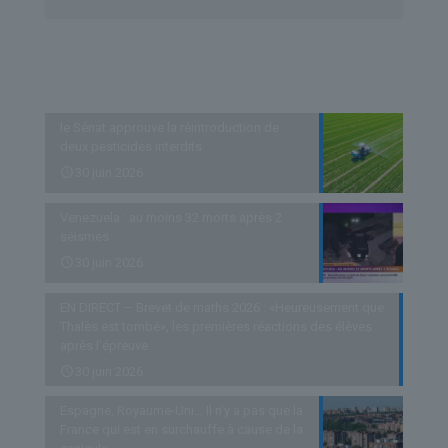
Derniers articles
le Sénat approuve la réintroduction de
deux pesticides interdits
30 juin 2026
Venezuela : au moins 32 morts après 2
séismes
30 juin 2026
EN DIRECT – Brevet de maths 2026 : «Heureusement que
Thalès est tombé», les premières réactions des élèves
après l’épreuve
30 juin 2026
Espagne, Royaume-Uni… Il n’y a pas que la
France qui est en surchauffe à cause de la