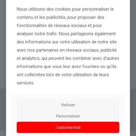
Nous utilisons des cookies pour personnaliser le
contenu et les publicités, pour proposer des
fonctionnalités de réseaux sociaux et pour
analyser notre trafic. Nous partageons également
des informations sur votre utilisation de notre site
avec nos partenaires en réseaux sociaux, publicité
La Guerre en Ukraine ne faiblit pas avec au moins neuf morts
dans des frappes massives de la Russie
et analytics, qui peuvent les combiner avec d’autres
informations que vous leur avez fournies ou qu’ils
ont collectées lors de votre utilisation de leurs
Lire l’article
services.
Actus Eco
offre un accès clair et fiable à des
Refuser
informations politiques, géopolitiques et
Personnaliser
boursières, décryptées pour tous.
J'autorise tout