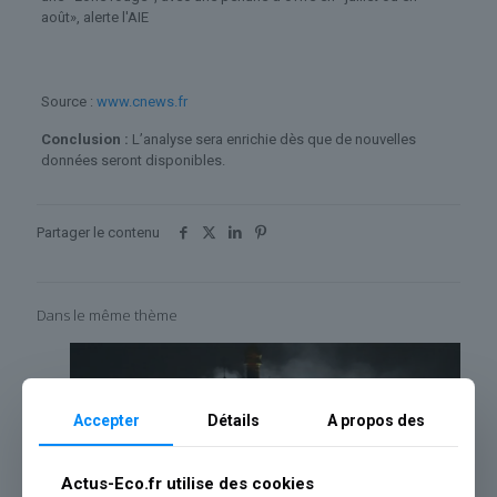
août», alerte l'AIE
Source :
www.cnews.fr
Conclusion :
L’analyse sera enrichie dès que de nouvelles
données seront disponibles.
Partager le contenu
Dans le même thème
Accepter
Détails
A propos des
Actus-Eco.fr utilise des cookies