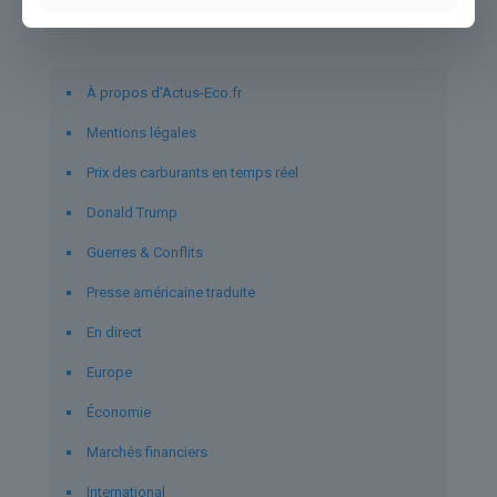
Liens utiles
À propos d’Actus-Eco.fr
Mentions légales
Prix des carburants en temps réel
Donald Trump
Guerres & Conflits
Presse américaine traduite
En direct
Europe
Économie
Marchés financiers
International