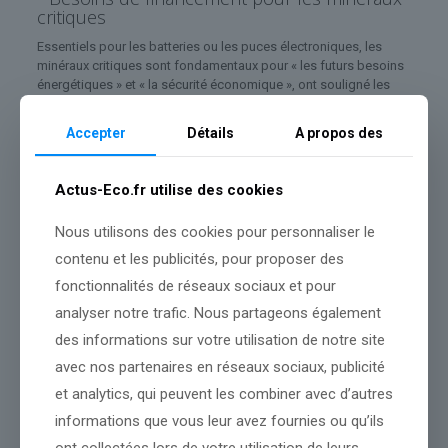
critiques
Essentiels pour les batteries ou les puces électroniques, les
minéraux critiques sont fondamentaux pour « les futurs besoins
énergétiques » et « la sécurité économique », ont souligné les
ministres des Finances.
Accepter
Détails
A propos des
Malgré leur « importance stratégique », les entreprises du
secteur, notamment dans l’extraction et le raffinage, continuent
de faire face à un « accès restreint aux financements », alerte le
Actus-Eco.fr utilise des cookies
G7.
• Réduire les « déséquilibres » du commerce
Nous utilisons des cookies pour personnaliser le
international
contenu et les publicités, pour proposer des
Le G7 a également redit avoir constaté des « déséquilibres »
fonctionnalités de réseaux sociaux et pour
dans le commerce international, demandant aux « pays
analyser notre trafic. Nous partageons également
enregistrant des excédents extérieurs importants et persistants »
de « renforcer leurs sources internes de croissance » et de
des informations sur votre utilisation de notre site
« réduire les distorsions de marché. »
avec nos partenaires en réseaux sociaux, publicité
Par cette formule, le G7 cible implicitement la
Chine
, que
et analytics, qui peuvent les combiner avec d’autres
plusieurs pays occidentaux, États-Unis et
Union européenne
en
informations que vous leur avez fournies ou qu’ils
tête, accusent régulièrement de subventionner massivement son
industrie, notamment dans les voitures électriques et les
ont collectées lors de votre utilisation de leurs