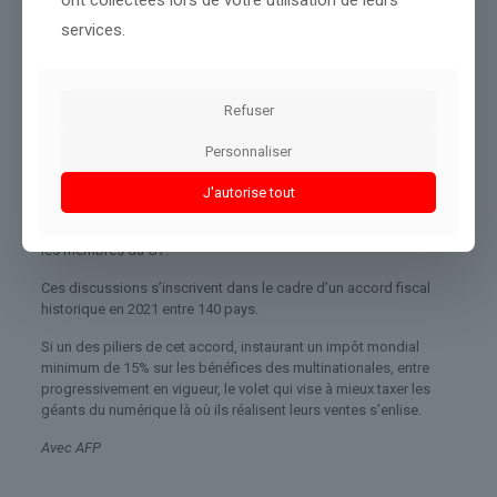
panneaux solaires.
services.
• Des discussions sur la fiscalité de
« l’économie numérique »
« L’économie numérique pose au système fiscal international »
Refuser
des « défis », reconnaissent les ministres des Finances des pays
du G7, qui se sont dit « engagés dans un dialogue constructif »
Personnaliser
sur le sujet de leur taxation.
J'autorise tout
« Nous attendons avec intérêt un dossier de l’
OCDE
sur l’état
d’avancement des travaux » à ce sujet « d’ici fin 2026 », ont écrit
les membres du G7.
Ces discussions s’inscrivent dans le cadre d’un accord fiscal
historique en 2021 entre 140 pays.
Si un des piliers de cet accord, instaurant un impôt mondial
minimum de 15% sur les bénéfices des multinationales, entre
progressivement en vigueur, le volet qui vise à mieux taxer les
géants du numérique là où ils réalisent leurs ventes s’enlise.
Avec AFP