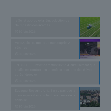
Derniers articles
le Sénat approuve la réintroduction de
deux pesticides interdits
30 juin 2026
Venezuela : au moins 32 morts après 2
séismes
30 juin 2026
EN DIRECT – Brevet de maths 2026 : «Heureusement que
Thalès est tombé», les premières réactions des élèves
après l’épreuve
30 juin 2026
Espagne, Royaume-Uni… Il n’y a pas que la
France qui est en surchauffe à cause de la
canicule
30 juin 2026