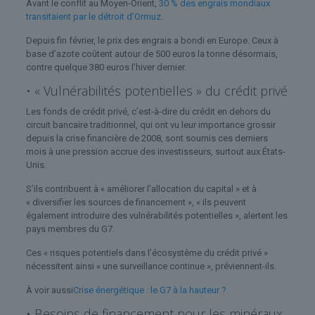
Avant le conflit au Moyen-Orient,
30 % des engrais mondiaux
transitaient par le détroit d’Ormuz
.
Depuis fin février, le prix des engrais a bondi en Europe. Ceux à
base d’azote coûtent autour de 500 euros la tonne désormais,
contre quelque 380 euros l’hiver dernier.
• « Vulnérabilités potentielles » du crédit privé
Les fonds de crédit privé, c’est-à-dire du crédit en dehors du
circuit bancaire traditionnel, qui ont vu leur importance grossir
depuis la crise financière de 2008, sont soumis ces derniers
mois à une pression accrue des investisseurs, surtout aux États-
Unis.
S’ils contribuent à « améliorer l’allocation du capital » et à
« diversifier les sources de financement », « ils peuvent
également introduire des vulnérabilités potentielles », alertent les
pays membres du G7.
Ces « risques potentiels dans l’écosystème du crédit privé »
nécessitent ainsi « une surveillance continue », préviennent-ils.
À voir aussi
Crise énergétique : le G7 à la hauteur ?
• Besoins de financement pour les minéraux